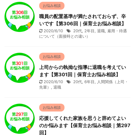
お悩み相談
職員の配置基準が満たされておらず、辛
いです【第306回｜保育士お悩み相談】
2020/6/10
20代
,
2年目
,
退職
,
雇用・待遇
について（面接時との違い）
お悩み相談
上司からの執拗な指導に退職を考えてい
ます【第301回｜保育士お悩み相談】
2020/6/10
20代
,
6年目
,
人間関係（上司・
先輩）
,
退職
お悩み相談
応援してくれた家族を思うと辞めてよい
のか悩みます【保育士お悩み相談｜第297
回】