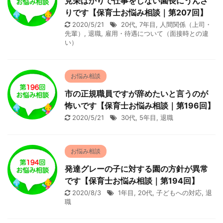
見栄ばかりで仕事をしない園長にうんざ
りです【保育士お悩み相談｜第207回】
2020/5/21
20代
,
7年目
,
人間関係（上司・
先輩）
,
退職
,
雇用・待遇について（面接時との違
い）
お悩み相談
市の正規職員ですが辞めたいと言うのが
怖いです【保育士お悩み相談｜第196回】
2020/5/21
30代
,
5年目
,
退職
お悩み相談
発達グレーの子に対する園の方針が異常
です【保育士お悩み相談｜第194回】
2020/8/3
1年目
,
20代
,
子どもへの対応
,
退
職