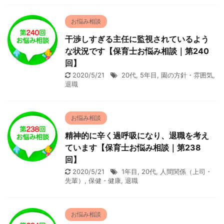
お悩み相談
干渉しすぎる主任に監視されているよう
な状況です【保育士お悩み相談｜第240
回】
2020/5/21
20代
,
5年目
,
園の方針・雰囲気
,
退職
お悩み相談
精神的に辛く過呼吸になり、退職を考え
ています【保育士お悩み相談｜第238
回】
2020/5/21
1年目
,
20代
,
人間関係（上司・
先輩）
,
保健・健康
,
退職
お悩み相談