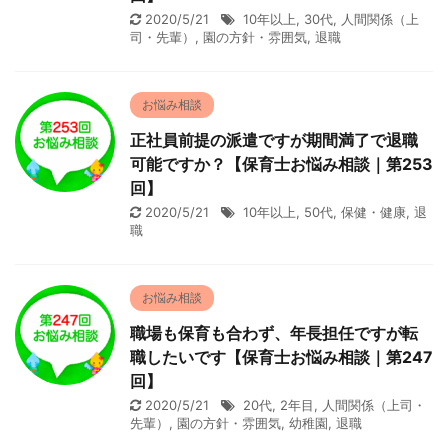
2020/5/21
10年以上
,
30代
,
人間関係（上
司・先輩）
,
園の方針・雰囲気
,
退職
お悩み相談
正社員前提の派遣ですが期間満了で退職
可能ですか？【保育士お悩み相談｜第253
回】
2020/5/21
10年以上
,
50代
,
保健・健康
,
退
職
お悩み相談
職場も保育も合わず、年長担任ですが転
職したいです【保育士お悩み相談｜第247
回】
2020/5/21
20代
,
2年目
,
人間関係（上司・
先輩）
,
園の方針・雰囲気
,
幼稚園
,
退職