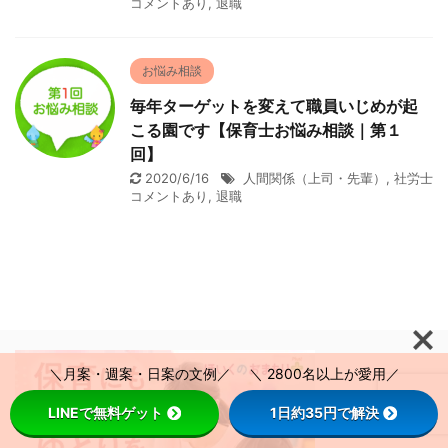
コメントあり
,
退職
お悩み相談
毎年ターゲットを変えて職員いじめが起
こる園です【保育士お悩み相談｜第１
回】
2020/6/16
人間関係（上司・先輩）
,
社労士
コメントあり
,
退職
＼月案・週案・日案の文例／ ＼ 2800名以上が愛用／
LINEで無料ゲット
1日約35円で解決