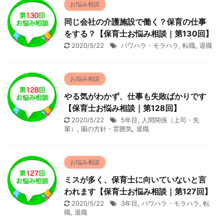
お悩み相談
同じ会社の介護施設で働く？保育の仕事
をする？【保育士お悩み相談｜第130回】
2020/5/22
パワハラ・モラハラ
,
転職
,
退職
お悩み相談
やる気がわかず、仕事も失敗ばかりです
【保育士お悩み相談｜第128回】
2020/5/22
5年目
,
人間関係（上司・先
輩）
,
園の方針・雰囲気
,
退職
お悩み相談
ミスが多く、保育士に向いていないと言
われます【保育士お悩み相談｜第127回】
2020/5/22
3年目
,
パワハラ・モラハラ
,
転
職
,
退職