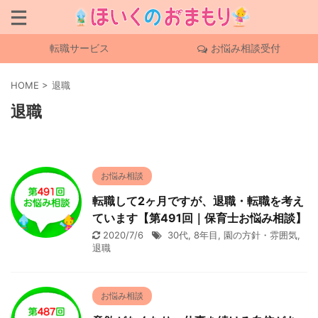
転職サービス
お悩み相談受付
HOME
>
退職
退職
お悩み相談
転職して2ヶ月ですが、退職・転職を考え
ています【第491回｜保育士お悩み相談】
2020/7/6
30代
,
8年目
,
園の方針・雰囲気
,
退職
お悩み相談