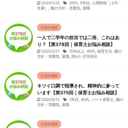
2020/1/25
20代
,
5年目
,
人間関係（上司・
先輩）
,
園の方針・雰囲気
,
退職
お悩み相談
一人で二学年の担当では二倍、これはあ
り？【第378回｜保育士お悩み相談】
2020/2/17
15年以上
,
40代
,
保育方法
,
園の
方針・雰囲気
,
退職
,
障がい児等対応
お悩み相談
キツイ口調で指導され、精神的に参って
います【第375回｜保育士お悩み相談】
2020/6/12
1年目
,
40代
,
パート保育士
,
園の
方針・雰囲気
,
退職
お悩み相談