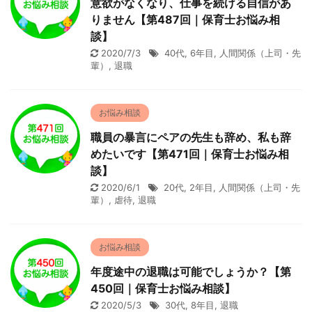
意欲がなくなり、仕事を続ける自信があ
りません【第487回｜保育士お悩み相
談】
2020/7/3
40代
,
6年目
,
人間関係（上司・先
輩）
,
退職
お悩み相談
職員の暴言にペアの先生も辞め、私も辞
めたいです【第471回｜保育士お悩み相
談】
2020/6/1
20代
,
2年目
,
人間関係（上司・先
輩）
,
虐待
,
退職
お悩み相談
年度途中の退職は可能でしょうか？【第
450回｜保育士お悩み相談】
2020/5/3
30代
,
8年目
,
退職