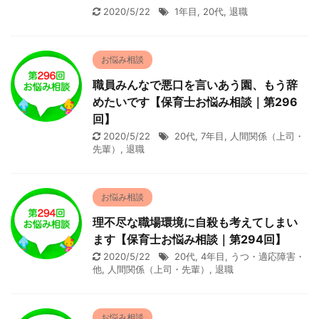
2020/5/22
1年目
,
20代
,
退職
お悩み相談
職員みんなで悪口を言いあう園、もう辞
めたいです【保育士お悩み相談｜第296
回】
2020/5/22
20代
,
7年目
,
人間関係（上司・
先輩）
,
退職
お悩み相談
理不尽な職場環境に自殺も考えてしまい
ます【保育士お悩み相談｜第294回】
2020/5/22
20代
,
4年目
,
うつ・適応障害・
他
,
人間関係（上司・先輩）
,
退職
お悩み相談