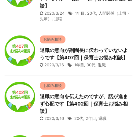
談】
2020/3/24
1年目
,
20代
,
人間関係（上司・
先輩）
,
退職
お悩み相談
退職の意向が副園長に伝わっていないよ
うです【第407回｜保育士お悩み相談】
2020/3/16
1年目
,
30代
,
退職
お悩み相談
退職の意向を伝えたのですが、話が進ま
ず心配です【第402回｜保育士お悩み相
談】
2020/3/16
20代
,
2年目
,
退職