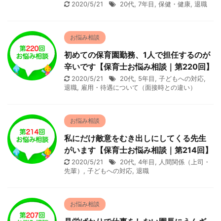
2020/5/21
20代
,
7年目
,
保健・健康
,
退職
お悩み相談
初めての保育園勤務、1人で担任するのが
辛いです【保育士お悩み相談｜第220回】
2020/5/21
20代
,
5年目
,
子どもへの対応
,
退職
,
雇用・待遇について（面接時との違い）
お悩み相談
私にだけ敵意をむき出しにしてくる先生
がいます【保育士お悩み相談｜第214回】
2020/5/21
20代
,
4年目
,
人間関係（上司・
先輩）
,
子どもへの対応
,
退職
お悩み相談