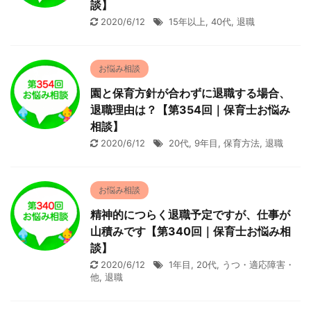
談】
2020/6/12
15年以上
,
40代
,
退職
お悩み相談
園と保育方針が合わずに退職する場合、
退職理由は？【第354回｜保育士お悩み
相談】
2020/6/12
20代
,
9年目
,
保育方法
,
退職
お悩み相談
精神的につらく退職予定ですが、仕事が
山積みです【第340回｜保育士お悩み相
談】
2020/6/12
1年目
,
20代
,
うつ・適応障害・
他
,
退職