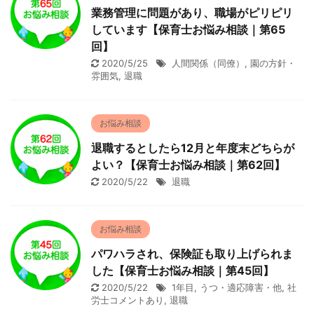
業務管理に問題があり、職場がピリピリ
しています【保育士お悩み相談｜第65
回】
2020/5/25
人間関係（同僚）
,
園の方針・
雰囲気
,
退職
お悩み相談
退職するとしたら12月と年度末どちらが
よい？【保育士お悩み相談｜第62回】
2020/5/22
退職
お悩み相談
パワハラされ、保険証も取り上げられま
した【保育士お悩み相談｜第45回】
2020/5/22
1年目
,
うつ・適応障害・他
,
社
労士コメントあり
,
退職