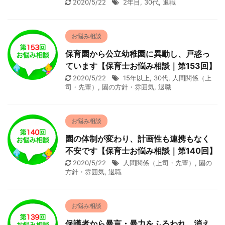
2020/5/22
2年目
,
30代
,
退職
お悩み相談
保育園から公立幼稚園に異動し、戸惑っ
ています【保育士お悩み相談｜第153回】
2020/5/22
15年以上
,
30代
,
人間関係（上
司・先輩）
,
園の方針・雰囲気
,
退職
お悩み相談
園の体制が変わり、計画性も連携もなく
不安です【保育士お悩み相談｜第140回】
2020/5/22
人間関係（上司・先輩）
,
園の
方針・雰囲気
,
退職
お悩み相談
保護者から暴言・暴力をふるわれ、消え