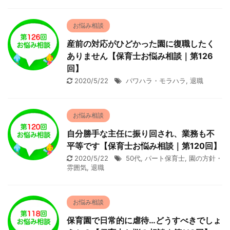
お悩み相談
産前の対応がひどかった園に復職したく
ありません【保育士お悩み相談｜第126
回】
2020/5/22
パワハラ・モラハラ
,
退職
お悩み相談
自分勝手な主任に振り回され、業務も不
平等です【保育士お悩み相談｜第120回】
2020/5/22
50代
,
パート保育士
,
園の方針・
雰囲気
,
退職
お悩み相談
保育園で日常的に虐待…どうすべきでしょ