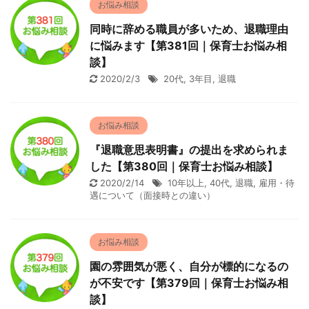
お悩み相談
同時に辞める職員が多いため、退職理由
に悩みます【第381回｜保育士お悩み相
談】
2020/2/3
20代
,
3年目
,
退職
お悩み相談
『退職意思表明書』の提出を求められま
した【第380回｜保育士お悩み相談】
2020/2/14
10年以上
,
40代
,
退職
,
雇用・待
遇について（面接時との違い）
お悩み相談
園の雰囲気が悪く、自分が標的になるの
が不安です【第379回｜保育士お悩み相
談】