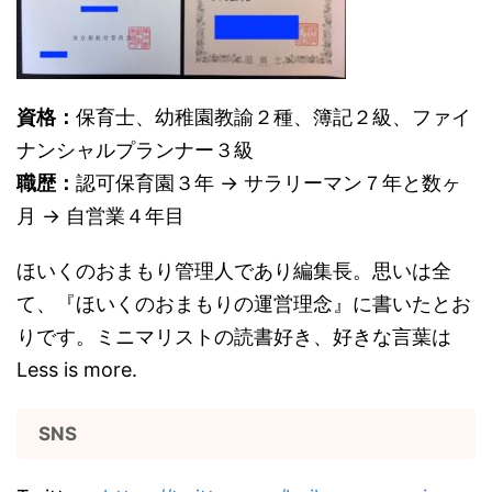
資格：
保育士、幼稚園教諭２種、簿記２級、ファイ
ナンシャルプランナー３級
職歴：
認可保育園３年 → サラリーマン７年と数ヶ
月 → 自営業４年目
ほいくのおまもり管理人であり編集長。思いは全
て、『ほいくのおまもりの運営理念』に書いたとお
りです。ミニマリストの読書好き、好きな言葉は
Less is more.
SNS