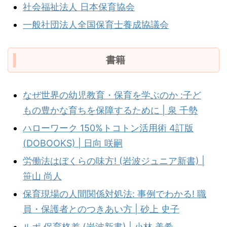
社会福祉法人 日本保育協会
一般社団法人全国保育士養成協議会
書籍
なぜ世界の幼児教育・保育を学ぶのか :子ど
もの豊かな育ちを保障するために | 泉 千勢
ハローワーク 150%トコトン活用術 4訂版
(DOBOOKS) | 日向 咲嗣
労働法はぼくらの味方! (岩波ジュニア新書) |
笹山 尚人
保育現場の人間関係対処法: 事例でわかる! 職
員・保護者とのつきあい方 | 砂上 史子
ルポ 保育格差 (岩波新書) | 小林 美希