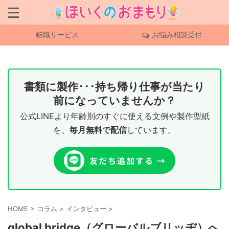
転職サービス
お悩み相談受付
書類に製作･･･持ち帰り仕事が当たり
前になっていませんか？
公式LINEより年齢別のすぐに使える文例や製作型紙
を、
毎月無料で配信
しています。
HOME
>
コラム
>
インタビュー
>
global bridge（グローバルブリッヂ）へ