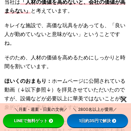
当社は
「人材の価値を高めないと、会社の価値が高
まらない」
と考えています。
キレイな施設で、高価な玩具をがあっても、「良い
人が勤めていないと意味がない」ということです
ね。
そのため、人材の価値を高めるためにしっかりと時
間を割いています。
ほいくのおまもり：
ホームページに公開されている
動画（↓以下参照↓）を拝見させていただいたので
すが、設備などが必要以上に華美ではないことが印
象的でした、素朴といいますか。
＼月案・週案・日案の文例／ ＼ 2800名以上が愛用／
LINEで無料ゲット
1日約35円で解決
「人材の価値を高めないと、会社の価値が高まらな
い」という部分をお聞きして、それが施設にも表れ