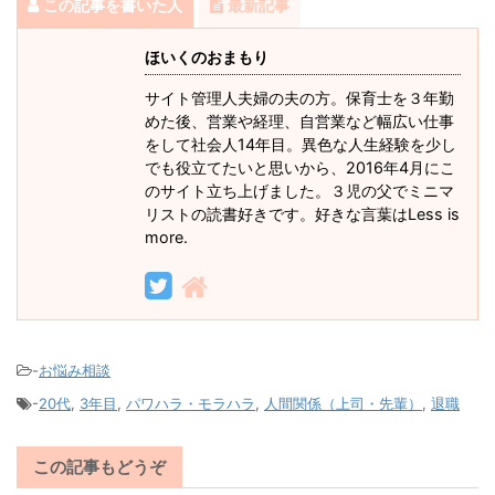
この記事を書いた人
最新記事
ほいくのおまもり
サイト管理人夫婦の夫の方。保育士を３年勤
めた後、営業や経理、自営業など幅広い仕事
をして社会人14年目。異色な人生経験を少し
でも役立てたいと思いから、2016年4月にこ
のサイト立ち上げました。３児の父でミニマ
リストの読書好きです。好きな言葉はLess is
more.
-
お悩み相談
-
20代
,
3年目
,
パワハラ・モラハラ
,
人間関係（上司・先輩）
,
退職
この記事もどうぞ