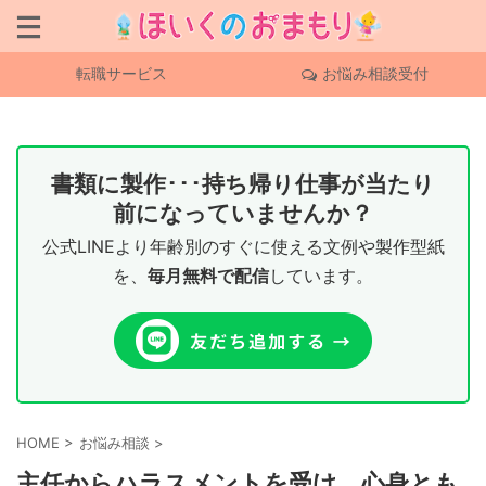
転職サービス
お悩み相談受付
書類に製作･･･持ち帰り仕事が当たり
前になっていませんか？
公式LINEより年齢別のすぐに使える文例や製作型紙
を、
毎月無料で配信
しています。
HOME
>
お悩み相談
>
主任からハラスメントを受け、心身とも