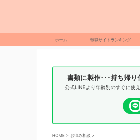
ホーム
転職サイトランキング
書類に製作･･･持ち帰
公式LINEより年齢別のすぐに使
HOME
>
お悩み相談
>