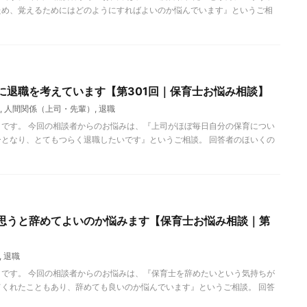
ため、覚えるためにはどのようにすればよいのか悩んでいます』というご相
に退職を考えています【第301回｜保育士お悩み相談】
,
人間関係（上司・先輩）
,
退職
です。 今回の相談者からのお悩みは、『上司がほぼ毎日自分の保育につい
となり、とてもつらく退職したいです』というご相談。 回答者のほいくの
思うと辞めてよいのか悩みます【保育士お悩み相談｜第
,
退職
です。 今回の相談者からのお悩みは、『保育士を辞めたいという気持ちが
くれたこともあり、辞めても良いのか悩んでいます』というご相談。 回答