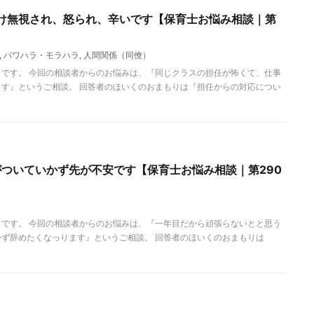
け無視され、怒られ、辛いです【保育士お悩み相談｜第
,
パワハラ・モラハラ
,
人間関係（同僚）
です。 今回の相談者からのお悩みは、『同じクラスの担任が怖くて、仕事
す』というご相談。 回答者のほいくのおまもりは『担任からの対応につい
がついていかず先が不安です【保育士お悩み相談｜第290
です。 今回の相談者からのお悩みは、『一年目だから頑張らないとと思う
ず辞めたくなっります』というご相談。 回答者のほいくのおまもりは