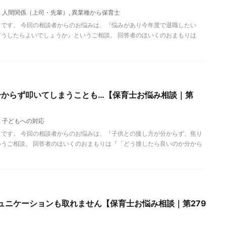
,
人間関係（上司・先輩）
,
異業種から保育士
です。 今回の相談者からのお悩みは、『悩みがあり今年度で退職したい
うしたらよいでしょうか』というご相談。 回答者のほいくのおまもりは
分からず叩いてしまうことも…【保育士お悩み相談｜第
,
子どもへの対応
です。 今回の相談者からのお悩みは、『子供との接し方が分からず、焦り
うご相談。 回答者のほいくのおまもりは『「どう接したら良いのか分から
ュニケーションも取れません【保育士お悩み相談｜第279