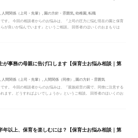
,
人間関係（上司・先輩）
,
園の方針・雰囲気
,
幼稚園
,
転職
です。 今回の相談者からのお悩みは、『上司の圧力に悩む現在の園と保育
らが良いか悩んでいます』というご相談。 回答者のほいくのおまもりは
士が事務の母親に告げ口します【保育士お悩み相談｜第
,
人間関係（上司・先輩）
,
人間関係（同僚）
,
園の方針・雰囲気
です。 今回の相談者からのお悩みは、『親族経営の園で、同僚に注意する
れます。どうすればよいでしょうか』というご相談。 回答者のほいくのお
半年以上、保育を楽しむには？【保育士お悩み相談｜第