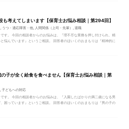
殺も考えてしまいます【保育士お悩み相談｜第294回】
目
,
うつ・適応障害・他
,
人間関係（上司・先輩）
,
退職
です。 今回の相談者からのお悩みは、『理不尽な業務を押し付けられ、精
と悩んでいます』というご相談。 回答者のほいくのおまもりは『精神的に
歳の子が全く給食を食べません【保育士お悩み相談｜第
,
子どもへの対応
です。 今回の相談者からのお悩みは、『入園したばかりの満二歳になる男
、困っています』というご相談。 回答者のほいくのおまもりは『男の子の