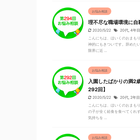
お悩み相談
理不尽な職場環境に自
2020/5/22
20代
,
4年
こんにちは、ほいくのおまもり
神的にもきついです。辞めたい
限界に近 ...
お悩み相談
入園したばかりの満2
292回】
2020/5/22
20代
,
2年目
こんにちは、ほいくのおまもり
の子が全く給食を食べてくれず
気持ちを ...
お悩み相談