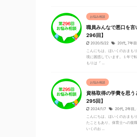
お悩み相談
職員みんなで悪口を言
296回】
2020/5/22
20代
,
7年目
こんにちは、ほいくのおまもり
境に困惑しています。１年で転
もりは『 ...
お悩み相談
資格取得の学費を思う
295回】
2024/1/7
20代
,
2年目
,
こんにちは、ほいくのおまもり
たこともあり、保育士への復職
いくのお ...