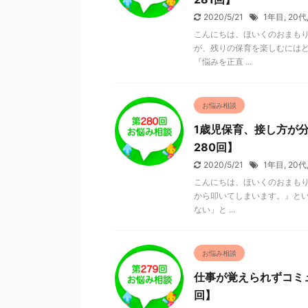
2020/5/21
1年目
,
20代
こんにちは、ほいくのおまもり
が、残りの保育を楽しむにはど
『悩みを正直 ...
お悩み相談
1歳児保育、接し方が
280回】
2020/5/21
1年目
,
20代
こんにちは、ほいくのおまもり
から叩いてしまいます。』とい
ない」と ...
お悩み相談
仕事が覚えられずコミ
回】