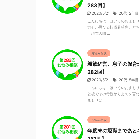
283回】
2020/5/21
20代
,
2年目
こんにちは、ほいくのおまもり
方針が異なる転職希望先。どち
『現在の職 ...
お悩み相談
親族経営、息子の保育
282回】
2020/5/21
20代
,
5年目
こんにちは、ほいくのおまもり
と後でその母親から文句を言わ
まもりは ...
お悩み相談
年度末の退職まであと
281回】