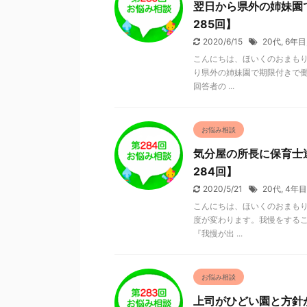
翌日から県外の姉妹園
285回】
2020/6/15
20代
,
6年目
こんにちは、ほいくのおまもり
り県外の姉妹園で期限付きで
回答者の ...
お悩み相談
気分屋の所長に保育士
284回】
2020/5/21
20代
,
4年目
こんにちは、ほいくのおまもり
度が変わります。我慢をするこ
『我慢が出 ...
お悩み相談
上司がひどい園と方針