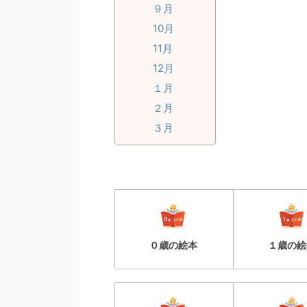
９月
10月
11月
12月
１月
２月
３月
０歳の絵本
１歳の絵