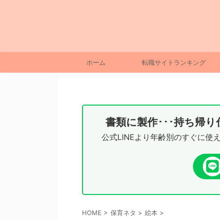
ホーム
転職サイトランキング
書類に製作･･･持ち帰
公式LINEより年齢別のすぐに使
HOME
>
保育ネタ
>
絵本
>