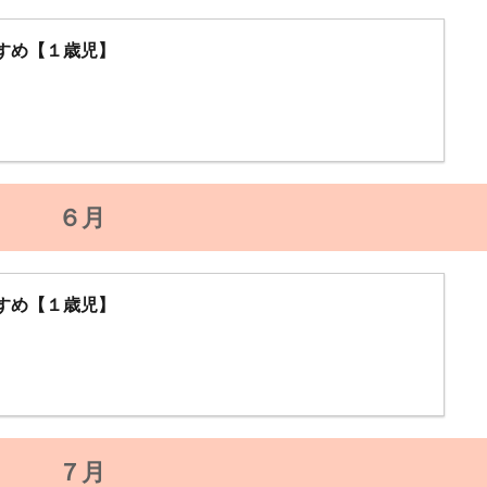
すめ【１歳児】
６月
すめ【１歳児】
７月