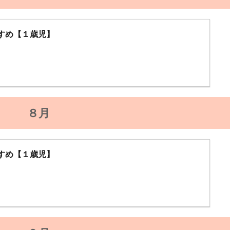
すめ【１歳児】
８月
すめ【１歳児】