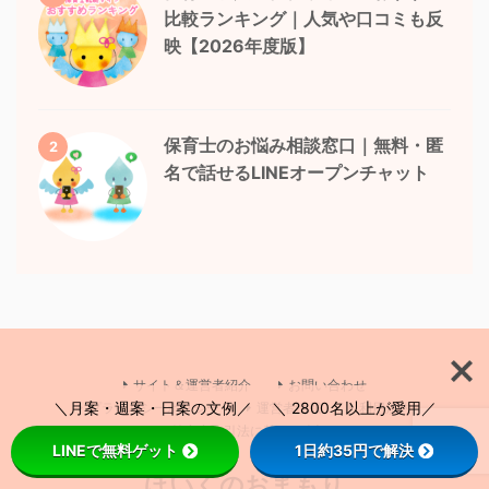
比較ランキング｜人気や口コミも反
映【2026年度版】
保育士のお悩み相談窓口｜無料・匿
2
名で話せるLINEオープンチャット
サイト＆運営者紹介
お問い合わせ
＼月案・週案・日案の文例／ ＼ 2800名以上が愛用／
プライバシーポリシー
運営者情報
利用規約
特定商取引法に基づく表記
LINEで無料ゲット
1日約35円で解決
ほいくのおまもり