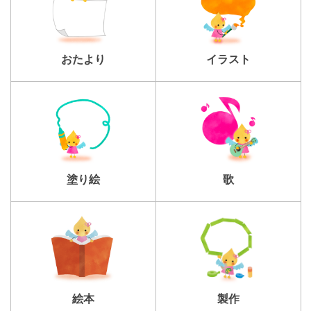
おたより
イラスト
塗り絵
歌
製作
絵本