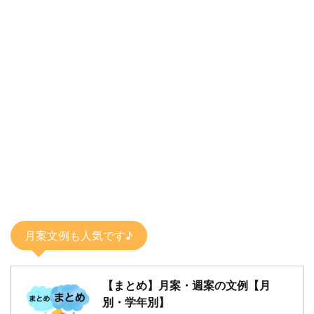
月案文例も人気です♪
【まとめ】月案・週案の文例【月
別・学年別】