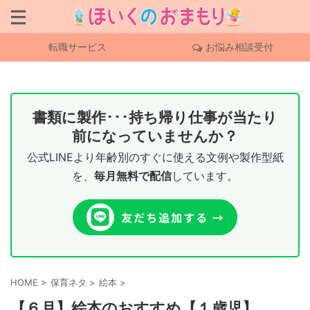
転職サービス
お悩み相談受付
書類に製作･･･持ち帰り仕事が当たり
前になっていませんか？
公式LINEより年齢別のすぐに使える文例や製作型紙
を、
毎月無料で配信
しています。
HOME
>
保育ネタ
>
絵本
>
【６月】絵本のおすすめ【１歳児】