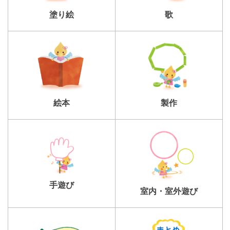
塗り絵
歌
製作
絵本
手遊び
室内・室外遊び