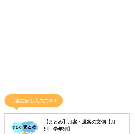
月案文例も人気です♪
【まとめ】月案・週案の文例【月
別・学年別】