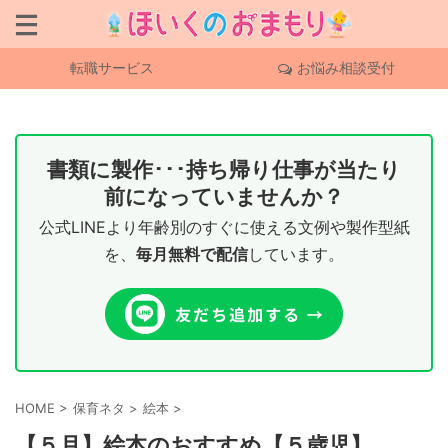
転職サービス
お悩み相談受付
書類に製作･･･持ち帰り仕事が当たり
前になっていませんか？
公式LINEより年齢別のすぐに使える文例や製作型紙
を、
毎月無料で配信
しています。
HOME
>
保育ネタ
>
絵本
>
【５月】絵本のおすすめ【５歳児】