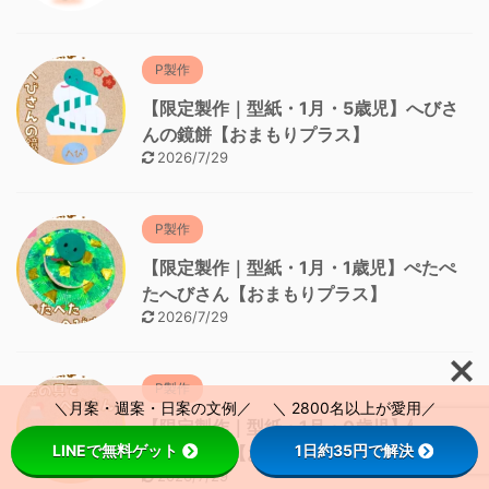
P製作
【限定製作｜型紙・1月・5歳児】へびさ
んの鏡餅【おまもりプラス】
2026/7/29
P製作
【限定製作｜型紙・1月・1歳児】ぺたぺ
たへびさん【おまもりプラス】
2026/7/29
P製作
＼月案・週案・日案の文例／ ＼ 2800名以上が愛用／
【限定製作｜型紙・1月・0歳児】絵の具
LINEで無料ゲット
1日約35円で解決
でへびさん【おまもりプラス】
2026/7/29