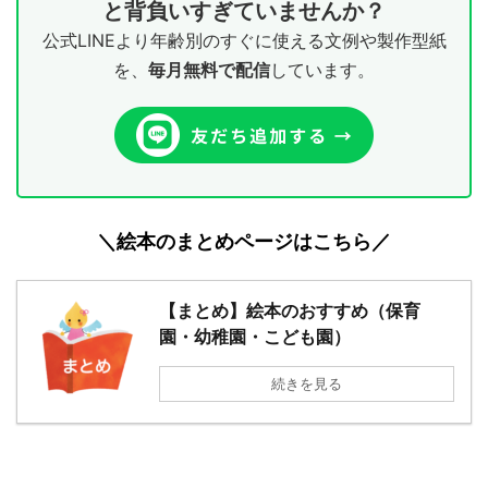
と背負いすぎていませんか？
公式LINEより年齢別のすぐに使える文例や製作型紙
を、
毎月無料で配信
しています。
＼絵本のまとめページはこちら／
５歳４月
５歳６月
【まとめ】絵本のおすすめ（保育
園・幼稚園・こども園）
続きを見る
３歳５月
４歳５月