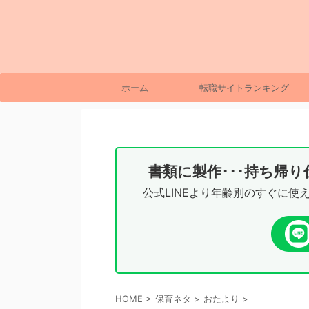
ホーム
転職サイトランキング
書類に製作･･･持ち帰
公式LINEより年齢別のすぐに使
HOME
>
保育ネタ
>
おたより
>