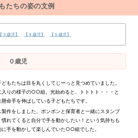
もたちの姿の文例
【３歳児】
【４歳児】
【５歳児】
０歳児
子どもたちは目を丸くしてじーっと見つめていました。
に入りの様子の○○組。光始めると、トトトト・・・と
生懸命手を伸ばしている子どもたちです。
ス製作をしました。ポンポンと保育者と一緒にスタンプ
、慣れてくると自分で手を動かしたい！という気持ちも
的に手を動かして楽しんでいた○○組でした。