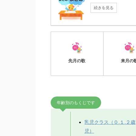
続きを見る
先月の歌
来月の
年齢別のもくじです
乳児クラス（０,１,２歳
児）