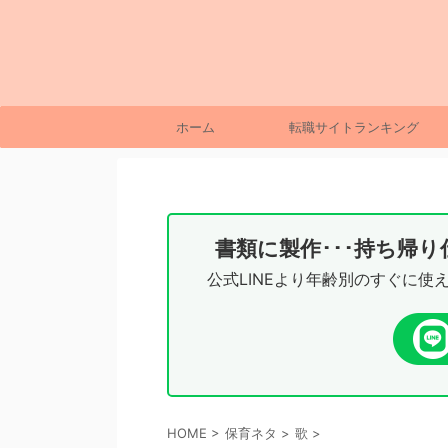
ホーム
転職サイトランキング
書類に製作･･･持ち帰
公式LINEより年齢別のすぐに使
HOME
>
保育ネタ
>
歌
>