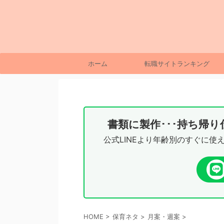
ホーム
転職サイトランキング
書類に製作･･･持ち帰
公式LINEより年齢別のすぐに使
HOME
>
保育ネタ
>
月案・週案
>