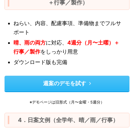
＋行事／製作）
ねらい、内容、配慮事項、準備物までフルサ
ポート
晴、雨の両方
に対応、
4週分（月〜土曜）＋
行事／製作
をしっかり用意
ダウンロード版も完備
週案のデモを試す
※デモページは旧形式（月〜金曜・5週分）
4．日案文例（全学年、晴／雨／行事）