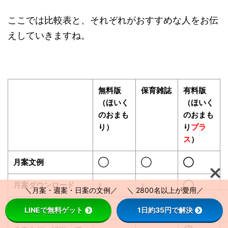
ここでは比較表と、それぞれがおすすめな人をお伝
えしていきますね。
無料版
保育雑誌
有料版
（ほいく
（ほいく
のおまも
のおまも
り）
り
プラ
ス
）
月案文例
◯
◯
◯
月案ダウンロード
☓
☓
◯
＼月案・週案・日案の文例／ ＼ 2800名以上が愛用／
月案文例２倍
☓
△
◯
LINEで無料ゲット
1日約35円で解決