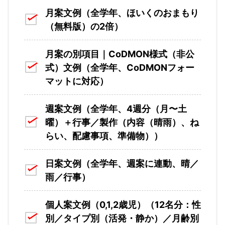
月案文例（全学年、ほいくのおまもり
（無料版）の2倍）
月案の別項目｜CoDMON様式（非公
式）文例（全学年、CoDMONフォー
マットに対応）
週案文例（全学年、4週分（月〜土
曜）＋行事／製作（内容（晴雨）、ね
らい、配慮事項、準備物））
日案文例（全学年、週案に連動、晴／
雨／行事）
個人案文例（0,1,2歳児）（12名分：性
別／タイプ別（活発・静か）／月齢別