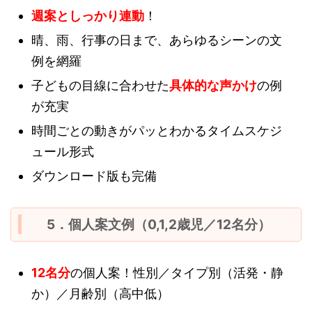
週案としっかり連動
！
晴、雨、行事の日まで、あらゆるシーンの文
例を網羅
子どもの目線に合わせた
具体的な声かけ
の例
が充実
時間ごとの動きがパッとわかるタイムスケジ
ュール形式
ダウンロード版も完備
5．個人案文例（0,1,2歳児／12名分）
12名分
の個人案！性別／タイプ別（活発・静
か）／月齢別（高中低）