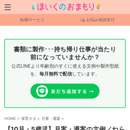
転職サービス
お悩み相談受付
書類に製作･･･持ち帰り仕事が当たり
前になっていませんか？
公式LINEより年齢別のすぐに使える文例や製作型紙
を、
毎月無料で配信
しています。
HOME
>
保育ネタ
>
月案・週案
>
【10月・5歳児】月案・週案の文例／ねら