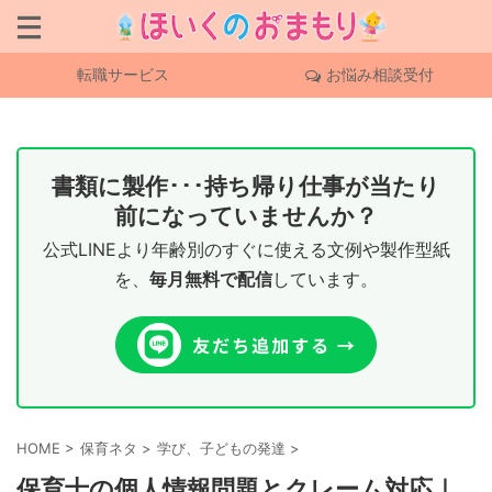
転職サービス
お悩み相談受付
書類に製作･･･持ち帰り仕事が当たり
前になっていませんか？
公式LINEより年齢別のすぐに使える文例や製作型紙
を、
毎月無料で配信
しています。
HOME
>
保育ネタ
>
学び、子どもの発達
>
保育士の個人情報問題とクレーム対応｜