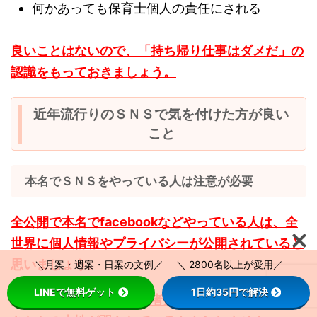
何かあっても保育士個人の責任にされる
良いことはないので、「持ち帰り仕事はダメだ」の
認識をもっておきましょう。
近年流行りのＳＮＳで気を付けた方が良い
こと
本名でＳＮＳをやっている人は注意が必要
全公開で本名でfacebookなどやっている人は、全
世界に個人情報やプライバシーが公開されていると
思いましょう。
＼月案・週案・日案の文例／ ＼ 2800名以上が愛用／
LINEで無料ゲット
1日約35円で解決
普通に先生の名前を保護者が検索したりするので、