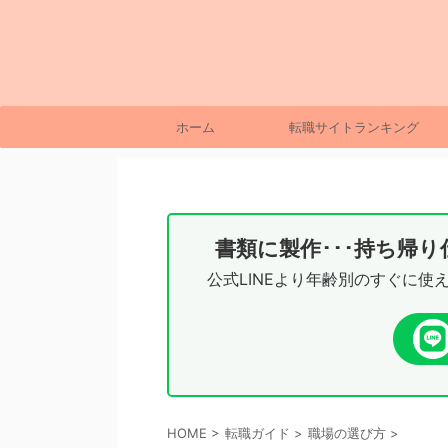
ホーム
転職サイトランキング
書類に製作･･･持ち帰
公式LINEより年齢別のすぐに使
HOME
>
転職ガイド
>
職場の選び方
>