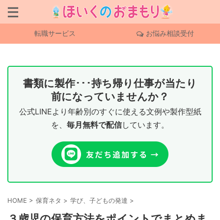
転職サービス
お悩み相談受付
書類に製作･･･持ち帰り仕事が当たり
前になっていませんか？
公式LINEより年齢別のすぐに使える文例や製作型紙
を、
毎月無料で配信
しています。
HOME
>
保育ネタ
>
学び、子どもの発達
>
３歳児の保育方法をポイントでまとめま