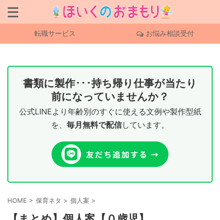
転職サービス
お悩み相談受付
書類に製作･･･持ち帰り仕事が当たり
前になっていませんか？
公式LINEより年齢別のすぐに使える文例や製作型紙
を、
毎月無料で配信
しています。
HOME
>
保育ネタ
>
個人案
>
【まとめ】個人案【０歳児】