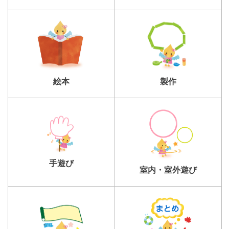
製作
絵本
手遊び
室内・室外遊び