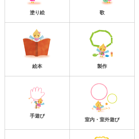
塗り絵
歌
製作
絵本
手遊び
室内・室外遊び