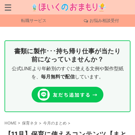
転職サービス
お悩み相談受付
書類に製作･･･持ち帰り仕事が当たり
前になっていませんか？
公式LINEより年齢別のすぐに使える文例や製作型紙
を、
毎月無料で配信
しています。
HOME
>
保育ネタ
>
今月のまとめ
>
【11月】保育に使えるコンテンツ【まと