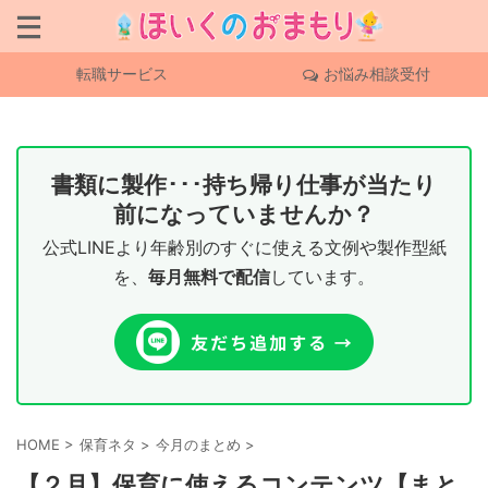
転職サービス
お悩み相談受付
書類に製作･･･持ち帰り仕事が当たり
前になっていませんか？
公式LINEより年齢別のすぐに使える文例や製作型紙
を、
毎月無料で配信
しています。
HOME
>
保育ネタ
>
今月のまとめ
>
【２月】保育に使えるコンテンツ【まと