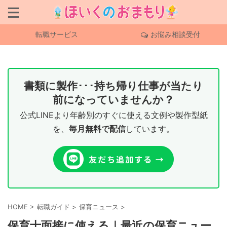
転職サービス
お悩み相談受付
書類に製作･･･持ち帰り仕事が当たり
前になっていませんか？
公式LINEより年齢別のすぐに使える文例や製作型紙
を、
毎月無料で配信
しています。
HOME
>
転職ガイド
>
保育ニュース
>
保育士面接に使える｜最近の保育ニュー