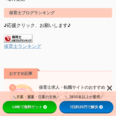
保育士ブログランキング
♪応援クリック、お願いします♪
保育士ランキング
おすすめ記事
保育士求人・転職サイトのおすすめ
1
比較ランキング｜人気や口コミも反
＼月案・週案・日案の文例／ ＼ 2800名以上が愛用／
映【2026年度版】
LINEで無料ゲット
1日約35円で解決