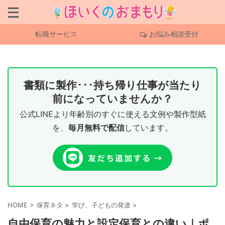
転職サービス
お悩み相談受付
書類に製作･･･持ち帰り仕事が当たり
前になっていませんか？
公式LINEより年齢別のすぐに使える文例や製作型紙
を、
毎月無料で配信
しています。
HOME
>
保育ネタ
>
学び、子どもの発達
>
自由保育の魅力と設定保育との違い｜ポ