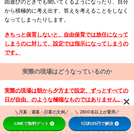
由遊びのときでも聞いてくるようになったり、自分
から積極的に考え出す、答えを考えることをしなく
なってしまったりします。
きちっと保育しないと、自由保育では放任になって
しまうのに対して、設定では指示になってしまうの
です。
実際の現場はどうなっているのか
実際の現場は朝から夕方まで設定、ずっとすべての
日が自由、のような極端なものではありません。
＼月案・週案・日案の文例／ ＼ 2800名以上が愛用／
「これだけは経験させておきたい」ということは設
定をし、あとは子どもの主体性を活かした自由遊び
LINEで無料ゲット
1日約35円で解決
に力を入れるといったように、バランスよく何が今