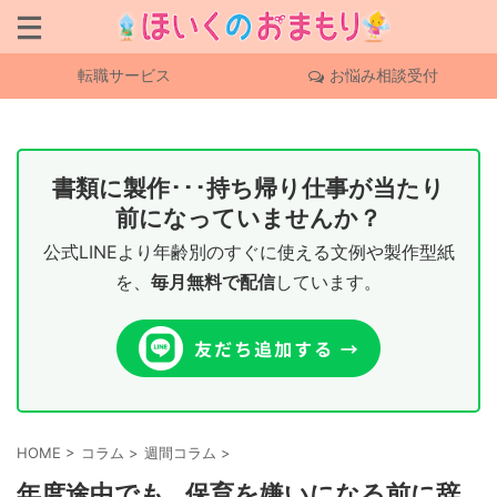
転職サービス
お悩み相談受付
書類に製作･･･持ち帰り仕事が当たり
前になっていませんか？
公式LINEより年齢別のすぐに使える文例や製作型紙
を、
毎月無料で配信
しています。
HOME
>
コラム
>
週間コラム
>
年度途中でも…保育を嫌いになる前に辞