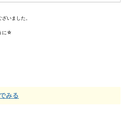
ございました。
うに☆
でみる