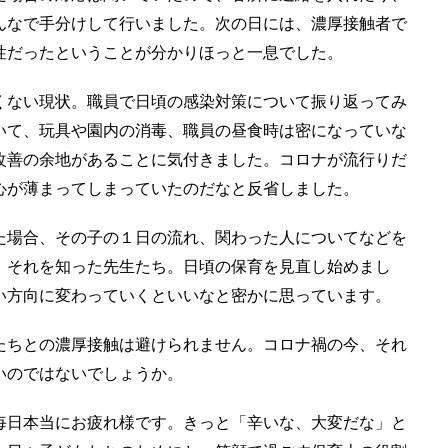
んなで手分けして行いました。次の日には、濃厚接触者で
性だったということが分かりほっと一息でした。
くない現状。職員で日頃の感染対策について振り返ってみ
いて、玩具や園内の消毒、職員の昼食時は密になっていな
改善の余地があることに気付きました。コロナが流行りだ
心が薄まってしまっていたのだなと反省しました。
た場合、その子の１日の流れ、関わった人についてなどを
。それを知った先生たち。日頃の保育を見直し始めまし
い方向に変わっていくといいなと密かに思っています。
たちとの濃厚接触は避けられません。コロナ禍の今、それ
いのではないでしょうか。
毎日本当にお疲れ様です。きっと「辛いな、大変だな」と