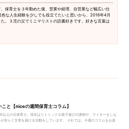
方。保育士を３年勤めた後、営業や経理、自営業など幅広い仕
異色な人生経験を少しでも役立てたいと思いから、2016年4月
した。３児の父でミニマリストの読書好きです。好きな言葉は
いこと【niceの週間保育士コラム】
歴30年以上の元保育士。現在はリトミック＆親子遊びの講師や、ライターをしな
が安らぐ文章を届ける活動をしています。 それでは、今週のコラムをお楽