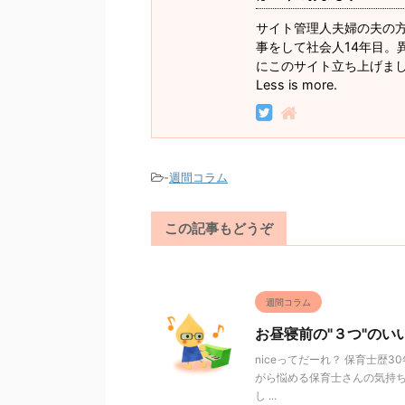
サイト管理人夫婦の夫の
事をして社会人14年目。
にこのサイト立ち上げま
Less is more.
-
週間コラム
この記事もどうぞ
週間コラム
お昼寝前の"３つ"のい
niceってだーれ？ 保育士
がら悩める保育士さんの気持ち
し ...