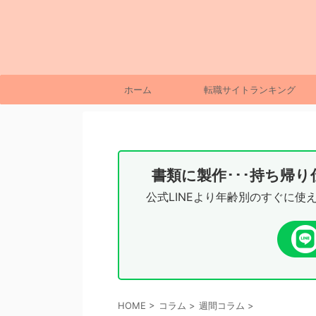
ホーム
転職サイトランキング
書類に製作･･･持ち帰
公式LINEより年齢別のすぐに使
HOME
>
コラム
>
週間コラム
>