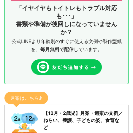
「イヤイヤもトイトレもトラブル対応
も･･･」
書類や準備が後回しになっていません
か？
公式LINEより年齢別のすぐに使える文例や製作型紙
を、
毎月無料で配信
しています。
月案はこちら♪
【12月・2歳児】月案・週案の文例／
ねらい、養護、子どもの姿、食育な
ど