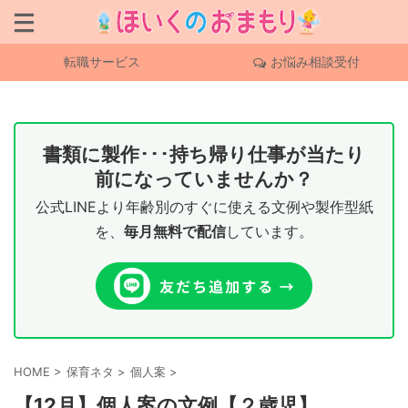
転職サービス
お悩み相談受付
書類に製作･･･持ち帰り仕事が当たり
前になっていませんか？
公式LINEより年齢別のすぐに使える文例や製作型紙
を、
毎月無料で配信
しています。
HOME
>
保育ネタ
>
個人案
>
【12月】個人案の文例【２歳児】