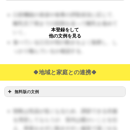
口腔機能の発達や食事の摂取状況に応じて、
離乳完了期までの段階を追って離乳を進めて
本登録をして
いく。
他の文例を見る
食べている口元や頬の動きをよく観察し、し
っかり噛んでいるか確認する。
🍀
地域と家庭との連携
🍀
無料版の文例
朝晩は気温が低くなるため、調節できる衣服
を用意してもらうが、室内は暖かいことを伝
え、厚着をせずに動きやすい服装で過ごせる