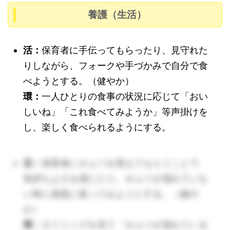
養護（生活）
活：
活：
保育者に手伝ってもらったり、見守れた
活：
りしながら、フォークや手づかみで自分で食
べようとする。（健やか）
環：
環：
一人ひとりの食事の状況に応じて「おい
環：
しいね」「これ食べてみようか」等声掛けを
し、楽しく食べられるようにする。
活：
保育者にオムツを替えてもらうことで、
気持ちよさを感じたり、オムツが濡れていな
活：
いろいろなものが食べられる楽しさ
い時に便器に座ってみようとする。（健や
に気づくよう、保育者が目の前で美味し
か）
そうに食べて子どもの食わず嫌いを軽減
環：
タイミングを見て「オムツが濡れている