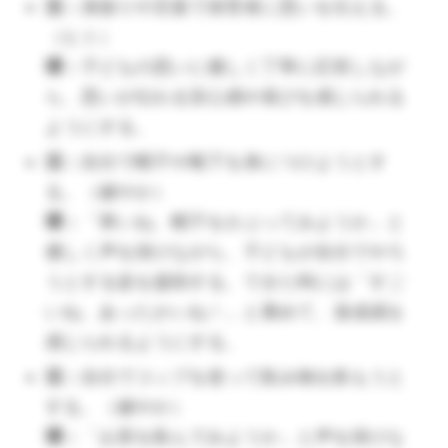
活：
身振りや言葉で保育者に思いを伝える。
深める遊びです。）
（ヒト）
活：
おむつが汚れて不快の気持ちを保育
環：
子どもの思いに優しく丁寧に応答しなが
者に表して知らせる。（健やか）
ら、思いが伝わる安心感や喜びを感じられる
環：
おむつ交換を知らせてくれたとき
ようにする。
は、その姿を認める。衣服の着脱やおむ
活：
自分で帽子や靴下を身につけようとす
つ交換を嫌がる時は、好きな人形やおも
る。（健やか）
ちゃを使いながら手早く済ませる。
環：
「寒いね、帽子をかぶってみようか」と
（🔺ニコニコ楽しい雰囲気で、子どもと遊びながらお
優しく声を掛けながら、子どもが自分でやろ
むつ替えをしましょう。遊びと生活は分ける意見もあ
うとする姿を援助する。できた時には「すご
りますが、０歳にとってはまず、楽しいが１番で
いね、あったかいね！」と褒めて、達成感を
す。）
感じられるようにする。
活：
栄養や休息を十分に取り、生活リズ
活：
自分でコップを使って飲み物を飲もうと
ムを安定させ過ごす。（健やか）
する。（健やか）
環：
空腹感を感じてご飯を食べるサイク
環：
「お茶を飲んでみようか」と声を掛けな