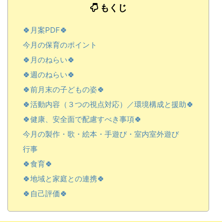
もくじ
🍀月案PDF🍀
今月の保育のポイント
🍀月のねらい🍀
🍀週のねらい🍀
🍀前月末の子どもの姿🍀
🍀活動内容（３つの視点対応）／環境構成と援助🍀
🍀健康、安全面で配慮すべき事項🍀
今月の製作・歌・絵本・手遊び・室内室外遊び
行事
🍀食育🍀
🍀地域と家庭との連携🍀
🍀自己評価🍀