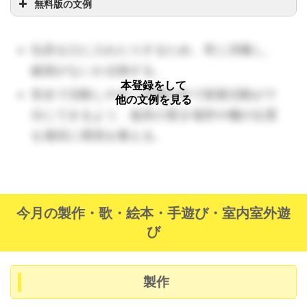
無料版の文例
活：
絵具や色水に興味を持ち、少し触れ
てみようとする。（健やか・モノ）
玩具を口に入れたりするため、常に消毒し、
環：
無理強いをせず、保育者や他児が遊
破損がないか点検する。
んでいる姿を見ることで少しずつ興味が
本登録をして
安全で活動しやすい空間の中で探索活動が十
もてるようにしていく。活動中は口に入
他の文例を見る
分にできるよう、遊具の置き場所や棚の位置
れないように注意して見守る。
を適切に環境を整える。
活：
保育士に追いかけられたり、走る楽
健やか：
しさを味わう。（健やか・ヒト）
ヒト：
（🔺クラスで２，３人出始めたら保護者に「体調の変
環：
「まてまて」など、言葉を使いなが
化にはご注意ください」の呼びかけを）
らのびのび走れるようにする。
モノ：
今月の製作・歌・絵本・手遊び・室内室外遊
活：
絵本や手遊びなどの模倣を楽しむ。
び
（ヒト）
環：
子どもの興味をもった絵本を選んで
製作
読む。繰り返し出てくるフレーズを一緒