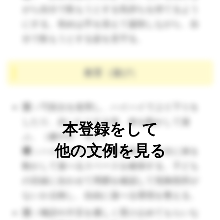
ルができるように、活動の時間や環境を
がら自分で飲もうとする気持ちを持てるよう
安定させる。自分で食べたい気持ちを大
にする。初めは手を添えて援助しながら、自
切にし、手づかみでもしばらく見守るよ
分で飲もうとする姿を見守る。
うにする。
（🔺手づかみ食べは「手で触れ、それを口に運び、味
教育（遊び）
わう」。実は広く脳を使っています。メリットいっぱ
いなので、止めずに見守ってあげてください。）
活：
巧技台を使用し、ハイハイで上り下りを
活：
ひと口の適切量をよく噛んで食べ
したり、歩いたりする等、体を動かして遊
本登録をして
る。（健やか）
ぶ。（健やか・モノ）
環：
子どもの食べようとする気持ちを認
他の文例を見る
環：
ハイハイやつたい歩き等で、十分に体を
め、取り皿に少量ずつ食材を入れ、子ど
動かして遊べるスペースを確保する。子ども
もが適切量口に入れられるように調整す
の目線に合わせて周囲を確認して危険箇所が
る。
ないか点検し、自由に遊べる環境を整える。
活：
心地よい疲れと共に入眠し、身体の
活：
喃語や片言を優しく受け止めてもらいな
バランスを整える。（健やか）