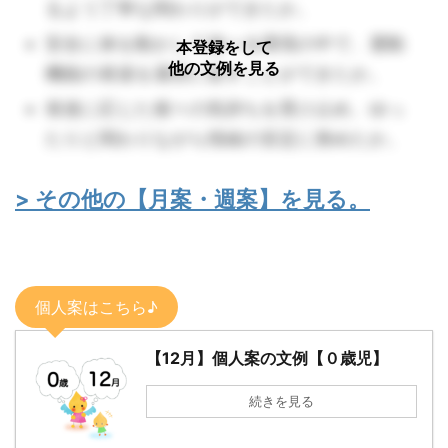
るよう丁寧な関わりができたか。
安全に体を動かして遊べる環境の中で、運動
本登録をして
他の文例を見る
機能の発達を適切に促すことができたか。
発達に応じた個々の気持ちを受け止め、ゆっ
たりと関わりながら情緒の安定に努めたか。
> その他の【月案・週案】を見る。
個人案はこちら♪
【12月】個人案の文例【０歳児】
続きを見る