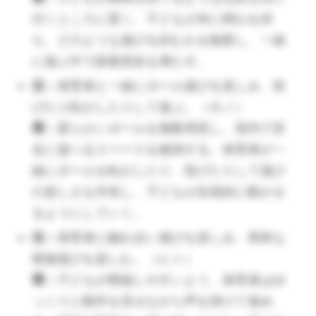
子どもの様子を見ながら、遊ぶ場所や時
付くところに置く。子どもが何に関心を持
間帯、環境を保育者感で連携し合って考
ち、どのような遊びを好むかを観察し、一緒
える。三輪車などの乗り物に興味を示す
に遊ぶ中で探索意欲を満たす。
子どもには、十分周りを注意しながら遊
活：
保育者と一緒にボール遊びを楽しみ、投
べるようにする。
げたり転がしたりして遊ぶ。（モノ）
活：
物や人、事象に興味を示し、指差し
環：
柔らかいボールを複数用意し、室内で安
と発声で保育者に伝える。（モノ・ヒ
全に遊べるスペースを確保する。保育者が一
ト）
緒にボールを転がしたり、投げたりして遊び
環：
子どもが新しい興味を示せるように
の楽しさを共有し、子どもが自発的に動かせ
行動から結果の出る遊びや玩具、掴んで
るようにしていく。
引っ張る遊びや押すと出るしかけの玩具
活：
保育者と触れ合い遊びを楽しみ、簡単な
を用意する。子どもの発声や指差し等の
模倣遊びを楽しむ。（ヒト）
コミュニケーションを拾って言葉につな
環：
子どもが模倣しやすいよう、保育者はゆ
げていく。
っくりと動作を見せながら声を掛けて進め