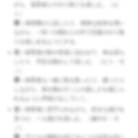
がら、保育者とのやり取りを楽しむ。（ヒ
環：
午前中の生活を調整したり普段の睡
ト）
眠の時間を保護者と共有しておき、子ど
環：
表情豊かに話したり、簡単な絵本を用い
もの適切な睡眠につなげる。
ながら、一対一の関わりの中で言葉のやり取
活：
生活動作を少しずつ自分でやってみ
りを楽しめるようにする。
ようとする。（健やか）
活：
保育者の歌や音楽に合わせて、体を揺ら
本登録をして
環：
ズボンから履くなど、生活動作をル
したり、手足を動かして楽しむ。（ヒト・モ
ーティン化させて子どもが習慣化しやす
他の文例を見る
ノ）
いようにする。
環：
保育者も一緒に歌を歌ったり、踊ったり
しながら、体を動かすことの楽しさを感じら
教育（遊び）
れるように声掛けをしていく。
活：
保育者に見守られながら、好きな遊びを
活：
戸外で自ら色々動き、探索する楽し
見つけ、一人遊びを楽しむ。（健やか・モ
さを味わう。（健やか・モノ）
ノ）
環：
戸外遊びや散歩に出かけるときは、
環：
子どもが興味を持てるような玩具を目に