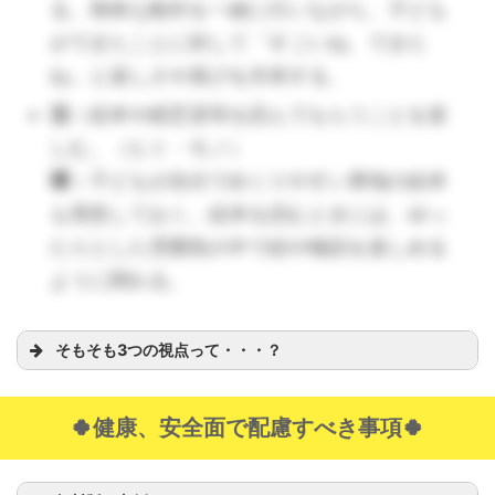
活：
戸外では砂や草、石などの感触に沢
る。簡単な動作を一緒に行いながら、子ども
山触れ、十分に楽しむ。（モノ）
ができたことに対して「すごいね、できた
環：
いろいろな自然素材に触れ、何か言
ね」と楽しさや喜びを共有する。
葉などの反応を示したら共感し、丁寧に
活：
絵本や紙芝居等を読んでもらうことを楽
受け止める。
しむ。（ヒト・モノ）
（🔺自然素材はさまざまな独特の感触があります。誤
環：
子どもが自分でめくりやすい厚地の絵本
飲には注意していろいろな物を触ってみましょう。）
も用意しておく。絵本を読むときには、ゆっ
たりとした雰囲気の中で絵や物語を楽しめる
活：
保育士との触れ合い遊びを楽しみ、
ように関わる。
「もう1回」と伝え繰り返し遊ぶ。（ヒ
ト）
環：
毛布でハンモックを作り揺らすな
そもそも3つの視点って・・・？
ど、触れ合い遊びの環境をいつでもでき
るよう整える。
🍀健康、安全面で配慮すべき事項🍀
（🔺保育者から「もう１回？」と聞いて「もう１回」
を引き出していきましょう。）