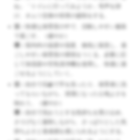
する。（健やか）
ね」「トイレに行ってみようか」等声を掛
環：
食べこぼしで著しくテーブルやよだ
け、オムツ交換や排泄の援助をする。
れかけが汚れたら、取り換えて気持ちよ
活：
快適な保育室の中で、活動しやすい服装
く過ごせるように配慮する。
で過ごす。（健やか）
（🔺不快を経験することは大事です。ちょっと汚れた
環：
室内外の温度や湿度、換気に留意し、過
ら取り換える、清掃するのではなく、そこそこ汚れる
ごしやすい保育室の環境をつくる。必要に応
まで待ちましょう。）
じて加湿器や空気清浄機を使用し、快適に過
活：
スキンシップを大切にし、安定して
ごせるようにしていく。
快の状態を長くいられるように過ごす。
活：
自分で石鹼で手を洗ったり、保育者に洗
（健やか・ヒト）
ってもらいながら、清潔になった心地よさを
環：
不安定からの切り替え、1日通して安
味わう。（健やか）
心して過ごせるよう、スキンシップを大
環：
自分で洗おうとする気持ちを受け止め、
切にしゆったり関わる。
さりげなく援助しながら、さっぱりとした気
（🔺人からくすぐられて快感と感じるのは知っている
持ちよさと達成感を感じられるようにする。
人にされた時だけだそうです。くすぐり遊びは信頼を