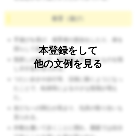
教育（遊び）
手遊びを喜び、保育者の真似をしたり、体を
本登録をして
揺らして楽しんでいる。
指差しが盛んで、保育者に見つけたものを指
他の文例を見る
し示す姿が見られる。
つたい歩きや歩行等、活発に動くようになっ
たことで、転倒等による小さな怪我が増え
た。
（🔺子どもによって立つ時期は様々です。ハイハイが
友だちへの関心が高まり、玩具の取り合いも
十分ないと転んだ時に手が出ないことから、立たせた
見られる。
くない保育者もいるようですが、子どもの立ちたい気
外靴を履いて歩くことに慣れ、園庭では自分
持ちは尊重し、別でハイハイ遊びなどしてみましょ