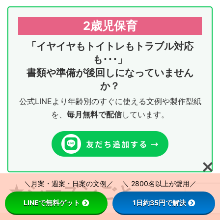
2歳児保育
「イヤイヤもトイトレもトラブル対応
も･･･」
書類や準備が後回しになっていません
か？
公式LINEより年齢別のすぐに使える文例や製作型紙
を、
毎月無料で配信
しています。
＼月案・週案・日案の文例／ ＼ 2800名以上が愛用／
★シーズンごと
LINEで無料ゲット
1日約35円で解決