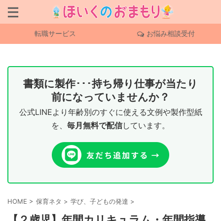
転職サービス
お悩み相談受付
書類に製作･･･持ち帰り仕事が当たり
前になっていませんか？
公式LINEより年齢別のすぐに使える文例や製作型紙
を、
毎月無料で配信
しています。
HOME
>
保育ネタ
>
学び、子どもの発達
>
【２歳児】年間カリキュラム・年間指導