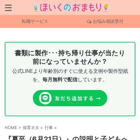
転職サービス
お悩み相談受付
書類に製作･･･持ち帰り仕事が当たり
前になっていませんか？
公式LINEより年齢別のすぐに使える文例や製作型紙
を、
毎月無料で配信
しています。
HOME
>
保育ネタ
>
行事
>
『夏至（6月21日）』の説明と子どもへ