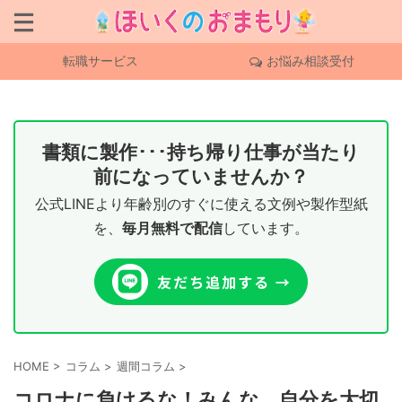
転職サービス
お悩み相談受付
書類に製作･･･持ち帰り仕事が当たり
前になっていませんか？
公式LINEより年齢別のすぐに使える文例や製作型紙
を、
毎月無料で配信
しています。
HOME
>
コラム
>
週間コラム
>
コロナに負けるな！みんな、自分を大切