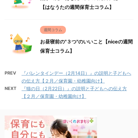
【はなうたの週間保育士コラム】
週間コラム
お昼寝前の"３つ"のいいこと【niceの週間
保育士コラム】
PREV
『バレンタインデー（2月14日）』の説明と子どもへ
の伝え方【２月／保育園・幼稚園向け】
NEXT
『猫の日（2月22日）』の説明と子どもへの伝え方
【２月／保育園・幼稚園向け】