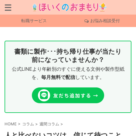
転職サービス
お悩み相談受付
書類に製作･･･持ち帰り仕事が当たり
前になっていませんか？
公式LINEより年齢別のすぐに使える文例や製作型紙
を、
毎月無料で配信
しています。
HOME
>
コラム
>
週間コラム
>
人と比べないコツは、信じて待つこと