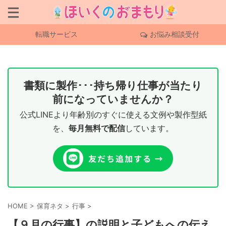
転職サービス
お悩み相談受付
書類に製作･･･持ち帰り仕事が当たり
前になっていませんか？
公式LINEより年齢別のすぐに使える文例や製作型紙
を、
毎月無料で配信
しています。
HOME
>
保育ネタ
>
行事
>
【９月の行事】の説明と子どもへの伝え