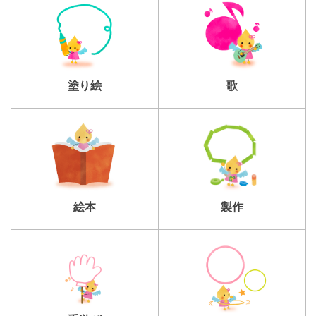
塗り絵
歌
製作
絵本