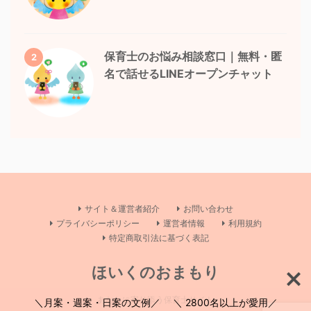
保育士のお悩み相談窓口｜無料・匿
2
名で話せるLINEオープンチャット
サイト＆運営者紹介
お問い合わせ
プライバシーポリシー
運営者情報
利用規約
特定商取引法に基づく表記
ほいくのおまもり
あなたに寄り添う保育士サイト
＼月案・週案・日案の文例／ ＼ 2800名以上が愛用／