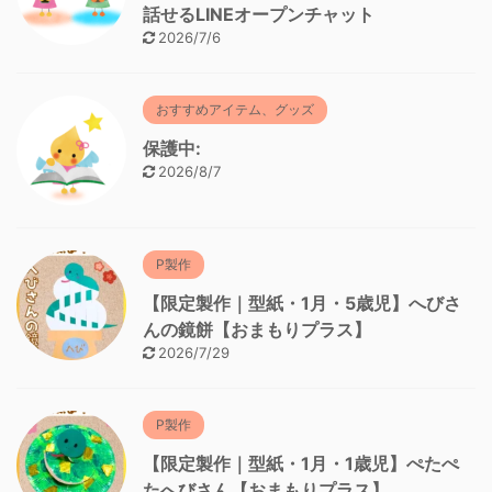
話せるLINEオープンチャット
2026/7/6
おすすめアイテム、グッズ
保護中:
2026/8/7
P製作
【限定製作｜型紙・1月・5歳児】へびさ
んの鏡餅【おまもりプラス】
2026/7/29
P製作
【限定製作｜型紙・1月・1歳児】ぺたぺ
たへびさん【おまもりプラス】