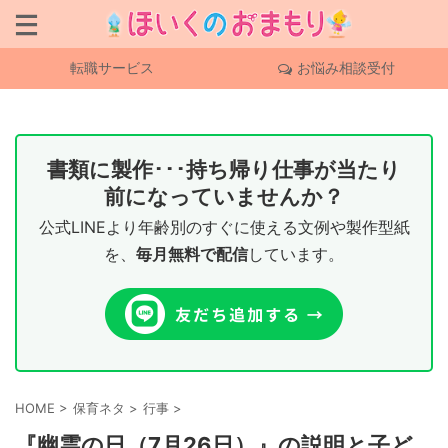
転職サービス
お悩み相談受付
書類に製作･･･持ち帰り仕事が当たり
前になっていませんか？
公式LINEより年齢別のすぐに使える文例や製作型紙
を、
毎月無料で配信
しています。
HOME
>
保育ネタ
>
行事
>
『幽霊の日（7月26日）』の説明と子ど