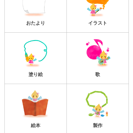
おたより
イラスト
塗り絵
歌
製作
絵本