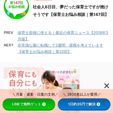
社会人6日目、夢だった保育士ですが挫け
そうです【保育士お悩み相談｜第147回】
PREV
保育士面接に使える｜最近の保育ニュース【2018年3
月版】
NEXT
非常識な園に転職して2週間、退職を考えています
【保育士お悩み相談｜第22回】
＼月案・週案・日案の文例／ ＼ 2800名以上が愛用／
LINEで無料ゲット
1日約35円で解決