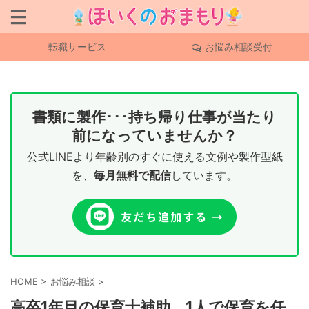
転職サービス
お悩み相談受付
書類に製作･･･持ち帰り仕事が当たり
前になっていませんか？
公式LINEより年齢別のすぐに使える文例や製作型紙
を、
毎月無料で配信
しています。
HOME
>
お悩み相談
>
高卒1年目の保育士補助、1人で保育を任