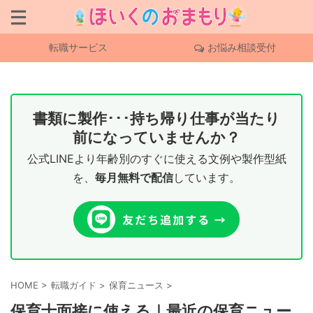
転職サービス
お悩み相談受付
書類に製作･･･持ち帰り仕事が当たり
前になっていませんか？
公式LINEより年齢別のすぐに使える文例や製作型紙
を、
毎月無料で配信
しています。
HOME
>
転職ガイド
>
保育ニュース
>
保育士面接に使える｜最近の保育ニュー