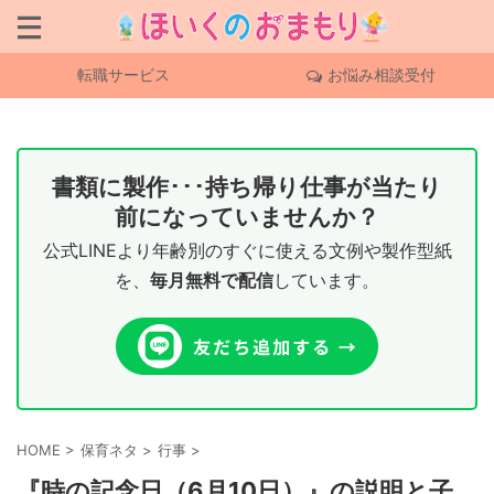
転職サービス
お悩み相談受付
書類に製作･･･持ち帰り仕事が当たり
前になっていませんか？
公式LINEより年齢別のすぐに使える文例や製作型紙
を、
毎月無料で配信
しています。
HOME
>
保育ネタ
>
行事
>
『時の記念日（6月10日）』の説明と子