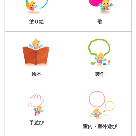
塗り絵
歌
製作
絵本
手遊び
室内・室外遊び