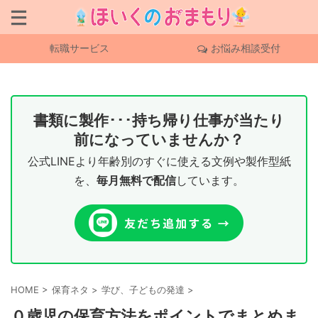
転職サービス
お悩み相談受付
書類に製作･･･持ち帰り仕事が当たり
前になっていませんか？
公式LINEより年齢別のすぐに使える文例や製作型紙
を、
毎月無料で配信
しています。
HOME
>
保育ネタ
>
学び、子どもの発達
>
０歳児の保育方法をポイントでまとめま