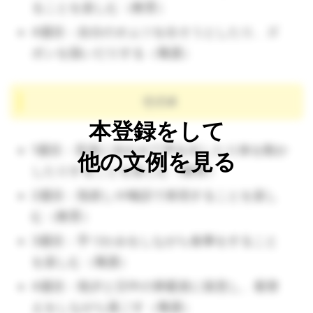
ることを楽しむ（教育）
4週目：自分のオムツを出そうとしたり、ズ
ボンを脱いだりする（養護）
その4
本登録をして
1週目：音楽に合わせて声を出したり体を動か
他の文例を見る
したりすることを楽しむ（教育）
2週目：指差しや喃語で表現することを楽し
む（教育）
3週目：手づかみをしながら食事をすること
を楽しむ（養護）
4週目：朝夕と日中の寒暖差に留意し、着替
えをしながら過ごす（養護）