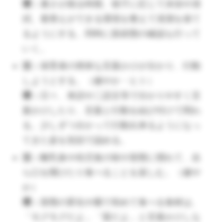
環：
暑さが残る時期、様子に応じて沐浴や清
拭、着替えができる環境を整えて清潔を保て
るようにする。同時に肌状態の確認も行って
いく。
（🔺赤ちゃんが疲れている時、顔を保育者にこすりつ
活：
保育者の簡単な言葉かけが分かり、行動
けたり、目をこすったりぐずったりします。ぐずるの
しようとする。（健やか・ヒト）
はとても疲れているサインです。）
環：
日々、単語や二語文等で分かりやすく言
活：
葉かけしたり、言葉と行動を結び付けて関わ
る。少しずつ分かって行動出来るようになっ
てきた姿を笑顔で認める。
環：
活：
離乳食や幼児食の味や形態に慣れて、自
ら口を開けたり食べることを楽しむ。（健や
か）
環：
形態の変化や園で初めて食べる食材は、
活：
「モグモグだよ」「梨だよ」と言葉かけしな