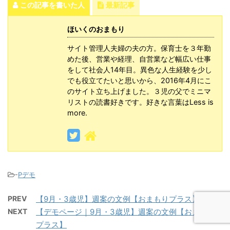
この記事を書いた人
最新記事
ほいくのおまもり
サイト管理人夫婦の夫の方。保育士を３年勤
めた後、営業や経理、自営業など幅広い仕事
をして社会人14年目。異色な人生経験を少し
でも役立てたいと思いから、2016年4月にこ
のサイト立ち上げました。３児の父でミニマ
リストの読書好きです。好きな言葉はLess is
more.
-
Pデモ
PREV
【9月・3歳児】週案の文例【おまもりプラス】
NEXT
【デモページ｜9月・3歳児】週案の文例【おまもり
プラス】