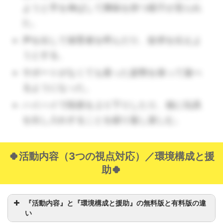
ようと手を伸ばして興味を持つ様子が見られ
た。
声を出して保育者を呼んだり、欲求を伝えよ
うとする。
サポートがなくても座った姿勢を保って遊べ
るようになった。
ハイハイで段差を上り下りしたり、箱に玩具
を出し入れすることを繰り返し楽しむ。
🍀活動内容（3つの視点対応）／環境構成と援
助🍀
（🔺ハイハイ遊びを広げましょう。トンネルく
ぐりや段差を置いておくとより全身運動になりま
す。）
『活動内容』と『環境構成と援助』の無料版と有料版の違
い