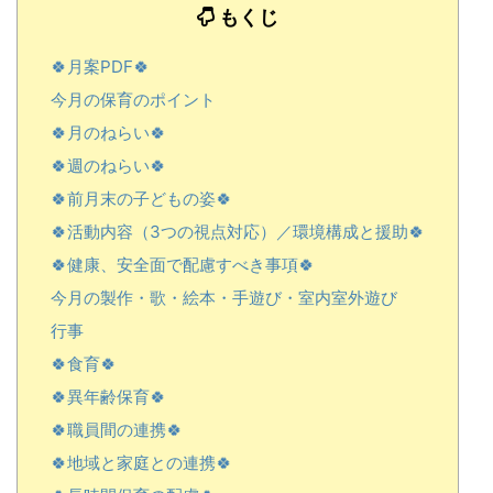
もくじ
🍀月案PDF🍀
今月の保育のポイント
🍀月のねらい🍀
🍀週のねらい🍀
🍀前月末の子どもの姿🍀
🍀活動内容（3つの視点対応）／環境構成と援助🍀
🍀健康、安全面で配慮すべき事項🍀
今月の製作・歌・絵本・手遊び・室内室外遊び
行事
🍀食育🍀
🍀異年齢保育🍀
このページでし
🍀職員間の連携🍀
か読むことができない完全オリジナル
🍀地域と家庭との連携🍀