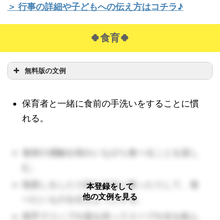
＞ 行事の詳細や子どもへの伝え方はコチラ♪
🍀食育🍀
無料版の文例
保育者と一緒に食前の手洗いをすることに慣
れる。
食材の感触を味わいながら食べることを楽し
む。
指差しをしたり顔を左右に振ったりして、食
本登録をして
他の文例を見る
べたいものを伝えようとする。
両手でコップや器を持ってスープや水を飲ん