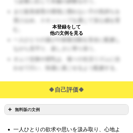
う必要に応じて衣服の調整を行う。
まだ延長保育の環境に慣れない子の気持ちを
受け止め、スキンシップを通じて安心感を育
本登録をして
む。
他の文例を見る
一人ひとりの遊びや探索活動を安全に配慮し
ながら見守り、楽しさに寄り添う。
オムツ交換や授乳は、個々の生活リズムに合
わせて行い、快適に過ごせるよう配慮する。
🍀自己評価🍀
無料版の文例
一人ひとりの欲求や思いを汲み取り、心地よ