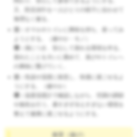
関わり、安心して参加できるようにする。
（🔺何をするにも「お尻見るよ～」など、声をかけま
又、防災頭巾を一人ひとりの様子に合わせて
しょう。あるのとないのでは安心度に雲泥の差があり
無理なく被る。
ます。）
活：
オマルやトイレに興味を持ち、座ってみ
活：
ようとする。（健やか・モノ）
環：
側につき、安心して座れる環境を作る。
環：
座れたことを大いに褒めて、喜びやトイレへ
の興味に繋げていく。
活：
気温や湿度に留意し、快適に過ごせるよ
活：
うにする。（健やか）
環：
温度湿度計で確認しながら、空調の調節
環：
や換気を行う。暑すぎず冷えすぎない環境を
整えて健康に過ごせるようにする。
活：
教育（遊び）