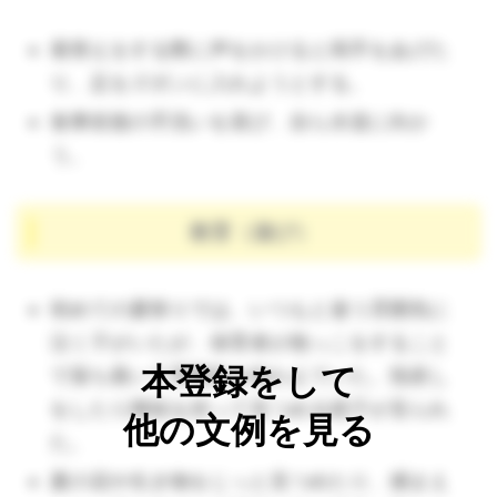
（🔺38℃ほどのぬるま湯で血液循環を
良くし、リラックスできる効果があります。こまめに
着替えをする際に声をかけると両手をあげた
温度を確認しましょう。）
り、足をズボンに入れようとする。
食事前後の手洗いを喜び、自ら水道に向か
う。
教育（遊び）
初めての夏祭りでは、いつもと違う雰囲気に
（🔺次の1
歳クラスでは、多くの場
泣く子がいたが、保育者が抱っこをすること
合色んな保育者と関わることになります。上がること
本登録をして
で落ち着いて雰囲気を味わえていた。指差し
を見据え、特定の保育者に親しむことは最重要で
をしたり興味を持って見つめる様子が見られ
す。）
他の文例を見る
た。
夏の花や生き物をじっと見つめたり、捕まえ