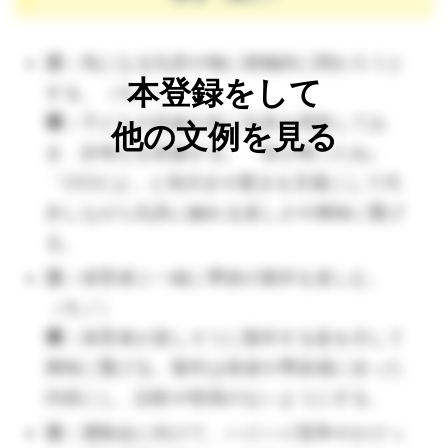
活：
気になる玩具や物に積極的に関わろうと
環：
本登録をして
する。（モノ）
環：
子どもの目線の先に玩具を用意してお
他の文例を見る
き、好奇心を刺激する。「音が鳴ったね」
「○○だよ」と気付きや驚きを言葉にして代
弁しながら玩具に触れる楽しさや興味に繋げ
る。
活：
保育者と一緒に季節の製作を楽しむ。
活：
（モノ）
環：
保育者が楽しそうに製作する姿を示して
興味に繋げる。製作は発達や季節感に合った
環：
内容にし、誤飲や怪我のないようにする。
活：
運動会に向けて、ハイハイ競争やかけっ