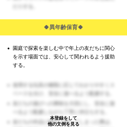
だりする。
🍀異年齢保育
🍀
園庭で探索を楽しむ中で年上の友だちに関心
を示す場面では、安心して関われるよう援助
する。
使用する玩具の種類に応じてわかりやすくス
ペースを分け、安全に遊べるよう配慮する。
友だちの遊びへの興味を大切にし、安全に遊
べるよう配慮しながら丁寧に仲立ちする。
本登録をして
友だちの作品に触れて崩してしまった際は、
他の文例を見る