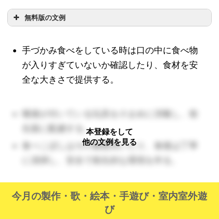
活：
無料版の文例
環：
手づかみ食べをしている時は口の中に食べ物
が入りすぎていないか確認したり、食材を安
全な大きさで提供する。
活：
唾液が付いている玩具を小まめに消毒し、衛
（🔺保育者が
健やか：
環：
生面に配慮する。
使っている電話やペンなどに興味を示すことも多いで
本登録をして
他の文例を見る
ヒト：
食べこぼしはその都度拭いたり、食後は丁寧
す。ついつい置きっぱなしにしていません
に清掃し、安全で衛生的な環境を作る。
か？）
モノ：
活：
今月の製作・歌・絵本・手遊び・室内室外遊
環：
び