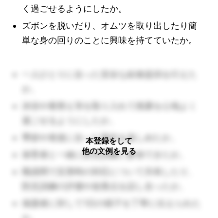
く過ごせるようにしたか。
ズボンを脱いだり、オムツを取り出したり簡
単な身の回りのことに興味を持てていたか。
一人ひとりに合った安全な給食提供を行えた
か。
沐浴や着替え等を取り入れて残暑を心地よく
過ごせるようにしたか。
季節や発達に合った製作を楽しめたか。
本登録をして
他の文例を見る
保育者と一緒に防災訓練に参加できたか。
職員間で災害時の対応について共有したり、
防災訓練の評価や改善点を話し合ったか。
保護者に対して1日の様子を丁寧に伝えられた
か。