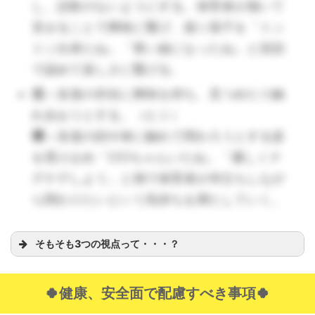
し、誤飲のないようにする。保育者が描いて
環：
見せることで興味に繋げ、描く様子を「トン
トン出来たね」「青い線になったね」と笑顔
で認めて楽しさに繋げる。
活：
友達の存在に興味を持ち、見つめたり触
活：
れ合おうとする。（ヒト）
環：
友達の顔や体に触れて関わろうとする姿
を受け止め「○○ちゃんいたね」「優しくナ
環：
デナデしよう」と側で保育者が仲立ちしなが
ら関わりたいという気持ちを満たしていく。
そもそも3つの視点って・・・？
（🔺ふれあい遊びは感情を豊かにする効果もありま
🍀健康、安全面で配慮すべき事項🍀
す。たっぷり関わって安心感と気持ちの安定を。）