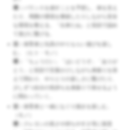
ります。そして、次の段階、自己表現をする意欲につ
環：
バランスを崩すことを予想し、体を支え
ながります。 ）
たり、周囲の環境を整頓したりしながら安全
活：
な環境を整える。「出来たね」と笑顔で認め
て喜びに繋げる。
環：
活：
保育者と玩具のやりもらい遊びを楽し
む。（ヒト・モノ）
環：
「ちょうだい」「はいどうぞ」「ありが
とう」と笑顔で言葉かけしながら身振りを添
えて関わり、やりとりの楽しさに繋げたり、
（🔺生き物や自然物との触れ合いは、手触りや色な
少しずつ自分の気持ちを身振りで表せるよう
ど、色んな感性を刺激します。じっくり見せてあげて
に関わっていく。
くださいね。）
活：
保育者と一緒になぐり描きを楽しむ。
活：
（モノ）
環：
クレヨンの長さや持ちやすさ等に留意