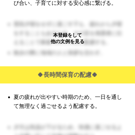
び合い、子育てに対する安心感に繋げる。
普段夕寝をせずに過ごす子も、疲れから夕寝
をすることもあるため、その旨を保護者に伝
本登録をして
他の文例を見る
えることで家庭でのリズムに配慮する。
散歩の際に地域の人と挨拶を交わす。
🍀長時間保育の配慮🍀
夏の疲れが出やすい時期のため、一日を通し
て無理なく過ごせるよう配慮する。
夕方は気温が下がるため、快適に過ごせるよ