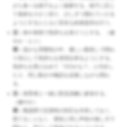
がら食べる様子をよく観察する。様子に応じ
環：
て食材を小さく切り、少しずつ慣れていける
ようにするとともに安全な給食提供を行う。
活：
体や表情で気持ちを表そうとする。（健
やか・ヒト）
環：
温かな雰囲気の中、優しい眼差しで関わ
り安心して気持ちを表現出来るようにする。
（🔺離乳食のあげ方は、下唇をスプーンで刺激し、出
気持ちを受け止めて「○○かな？」と代弁し
てきた口に対して直角に入れると食べさせやすいです
たり、同じ動きや喃語を反復しながら関わ
よ。）
る。
活：
活：
保育者と一緒に防災訓練に参加する。
（健やか）
環：
環：
職員間で災害時の対応を共有しておく。
慌てることなく、普段と同じ声色や接し方で