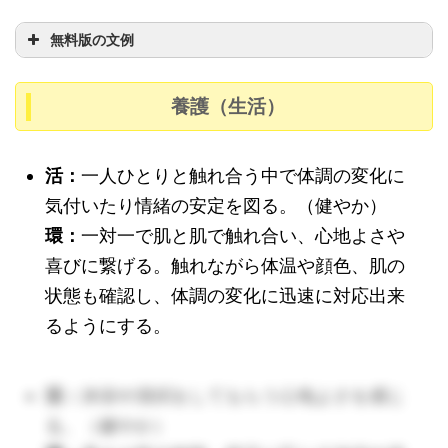
無料版の文例
養護（生活）
活：
活：
一人ひとりと触れ合う中で体調の変化に
活：
気付いたり情緒の安定を図る。（健やか）
環：
環：
一対一で肌と肌で触れ合い、心地よさや
環：
（🔺0
喜びに繋げる。触れながら体温や顔色、肌の
歳でも記憶にしっかり絵と音声が残ります。どんな絵
状態も確認し、体調の変化に迅速に対応出来
本が好きか？チェックしておきましょう。）
るようにする。
活：
活：
沐浴や清拭をしてもらう心地よさを感じ
る。（健やか）
環：