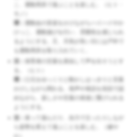
こ、運動用具で遊ぶことを楽しむ。（ヒト・
モノ）
環：
運動会の音楽をかけながらハイハイやか
（🔺危ないから全て禁止するでは誰でもできます。リ
けっこ、運動遊びを行い、雰囲気を感じられ
スクを考え、危険に対応しようとするクセをもちまし
るようにする。又、天気が良い日には戸外で
ょう。 ）
も運動用具を取り入れていく。
活：
活：
保育者の言葉を真似して声を出そうとす
る。（ヒト）
環：
口元をゆっくりと動かしはっきりと言葉
環：
かけしながら関わる。発声や発語を笑顔で認
めながら、楽しさや言葉の発達に繋げられる
ようにする。
活：
座って遊んだり、自力で立ったりしなが
（🔺喃語に対しても「なぁに？」「いまいくよ」な
ら姿勢を変えて遊ぶことを楽しむ。（健や
ど、音声で返すことで、要求に応じてくれる安心にな
か）