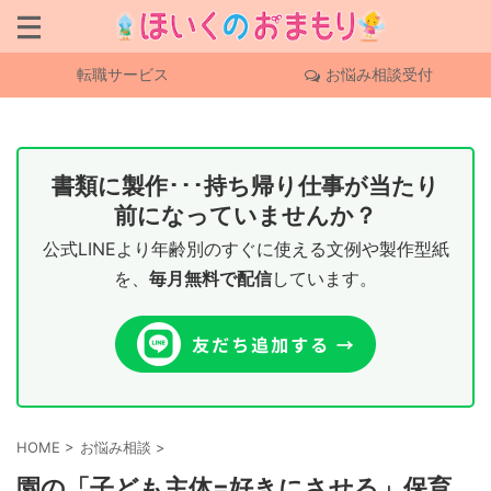
転職サービス
お悩み相談受付
書類に製作･･･持ち帰り仕事が当たり
前になっていませんか？
公式LINEより年齢別のすぐに使える文例や製作型紙
を、
毎月無料で配信
しています。
HOME
>
お悩み相談
>
園の「子ども主体=好きにさせる」保育