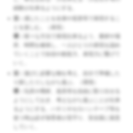
活：
リズムに合わせて身体を動かすこと
経験が出来るようにする。
を楽しみ、表現することを楽しむ。（表
活：
感じたことを全身や造形等で表現するこ
現）
とを楽しむ。（表現）
環：
親しみやすい音楽を使って、リズム
環：
様々な方法で表現出来るよう、素材や場
遊びを行っていく。友達と一緒に身体を
所、時間を確保し、一人ひとりの表現を認め
動かすことで、苦手意識のある子どもも
ていくことで自信や創造力、表現力に繋げて
楽しく取り組めるように工夫する。
いく。
（🔺４歳児は心を揺らしながら取り組みます。運動機
活：
遊びに必要な物を考え、自分で準備した
能が育ってきて表現にはぴったりの時期です。手ごた
り探したりしながら遊ぶ。（環境）
えのある活動を用意しましょう。）
環：
玩具や廃材、道具等を自由に取り出せる
活：
のりやはさみなどを正しく使って、
ようにしておき、考えながら遊ぶことが出来
丁寧に製作に取り組む。（環境）
るようにする。ハサミやセロハンテープ等を
環：
製作の際には改めてはさみやのりの
使う時は必ず保育者が見守り、安全面に留意
使い方の確認を行う。手先が不器用では
していく。
さみがなかなか上手く扱えない子どもも