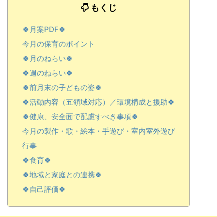
もくじ
🍀月案PDF🍀
今月の保育のポイント
🍀月のねらい🍀
🍀週のねらい🍀
🍀前月末の子どもの姿🍀
🍀活動内容（五領域対応）／環境構成と援助🍀
🍀健康、安全面で配慮すべき事項🍀
今月の製作・歌・絵本・手遊び・室内室外遊び
行事
🍀食育🍀
🍀地域と家庭との連携🍀
🍀自己評価🍀