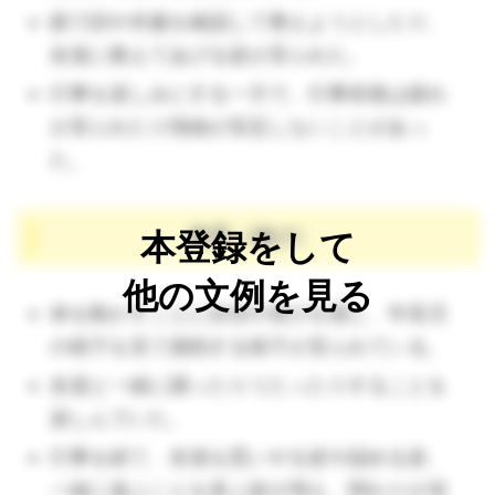
鏡で顔や衣服を確認して整えようとしたり、
友達に教えてあげる姿が見られた。
行事を楽しみにする一方で、行事前後は疲れ
が見られたり情緒が安定しないことがあっ
た。
教育（遊び）
本登録をして
他の文例を見る
体を動かすことに自信や喜びを感じ、年長児
（🔺一緒
の様子を見て挑戦する様子が見られている。
に「～は食べる」と目標設定してあげましょう。その
友達と一緒に踊ったりうたったりすることを
他食べない物を下げて食べるものだけを置くことで誰
楽しんでいた。
からもわかりやすくなります。）
行事を経て、友達を思いやる姿や認める姿、
一緒に遊ぶことを喜ぶ姿が増え、関わりが深