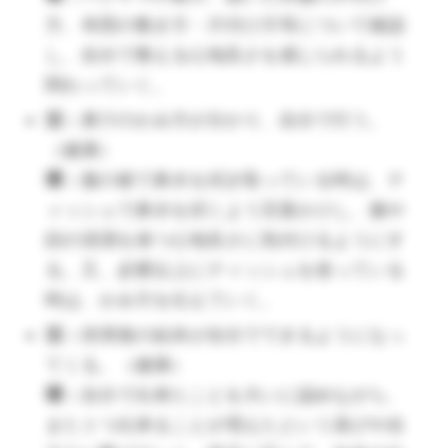
るようにする。
方、布団の敷き方・片付け方等について確認
活：
年下の友達に対して、優しく接しよ
し、自分で整える心地良さを感じられるよう
うとする。（人間関係）
関わっていく。
環：
戸外や行事を通して年下の友達と関
活：
鼻汁のかみ方が分かり、自分で行う。
わる機会を設け、接し方について知らせ
（健康）
ていく。また、声かけなども優しく行え
環：
服の裾で鼻水を拭き取っている時は、テ
るようにどんな口調や態度がいいのか子
ィッシュで鼻水を拭くよう言葉かけし、服や
どもと一緒に考える。
顔の清潔を保つ心地良さに気付けるようにす
（🔺あまりにも譲りすぎな場合は、自分の自我を抑え
る。又、必要以上にティッシュを使っている
てすぎてないかの心配もしてあげましょう。）
時は、かみ方を伝えていく。
活：
他者を助けたり、優しくすること、
活：
排泄後の始末が自分でできるようになっ
逆に他者に助けられることの感謝や大切
てくる。（健康）
さを知る。（人間関係）
環：
自分で出来たことを大いに認めながら、
環：
ありがとうの気持ちや感謝の気持
また１つ出来ることが増えたという喜びや自
ち、人に対して親切にすることの心地よ