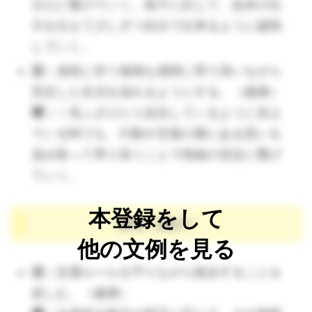
立心に繋げていく。様子に応じて、始末の仕
さを感じられるよう、友達からもらった
方を伝えて少しずつ自分で出来るように援助
り、助けてもらった機会に「やさしくし
していく。
てくれてありがとう」等保育者から代弁
活：
成長に伴う複雑な感情に寄り添いながら
したり、「～してくれてよかったね」等
安定した生活を送れるようにする。（健康）
助けられた方が気持ちを再確認できる時
環：
一見ふざけたり反抗しているように見え
間をつくる。
ている時でも、行動や言葉の裏にある思いを
活：
友達や他者にも自分と同じような気
汲み取って寄り添うことで情緒の安定に繋げ
持ちがあることを知る。（人間関係）
ていく。
環：
トラブルや喧嘩の中でお互いの言い
分を聞きながら、反対側の相手も同じ気
本登録をして
教育（遊び）
持ちがあることを伝え、子どもとその上
他の文例を見る
での身の振り方や言葉の使い方を考えら
活：
交通ルールを守りながら散歩することを
れるようにする。
楽しむ。（健康）
活：
配膳時、食器の位置を正しく整えて