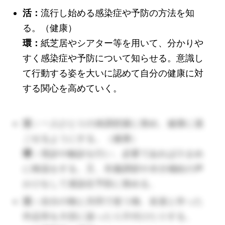
活：
活：
流行し始める感染症や予防の方法を知
活：
る。（健康）
（🔺
環：
紙芝居やシアター等を用いて、分かりや
環：
ルールを理解していても、負けることが嫌で守らない
環：
すく感染症や予防について知らせる。意識し
子もいます。少し話しながら時には１人での葛藤の時
て行動する姿を大いに認めて自分の健康に対
間もとってあげましょう。）
する関心を高めていく。
活：
一人ひとりの体調把握に努め、健康に過
ごせるようにする。（健康）
（🔺次の活動をボードなどで視覚化することは、私た
環：
視診や触診を行い、必要であれば小まめ
ちで言えば駅の看板のようなもの。自分で考えるため
に検温をする。又、衣服調節や水分補給の声
にも、考えやすい環境を設置しましょう。）
かけをして感染症予防に努める。
活：
自分の物と共同で使う物、友達と作った
活：
気温や体温に応じて、衣類を着脱し
作品等を大切に扱ったり片付けたりする。