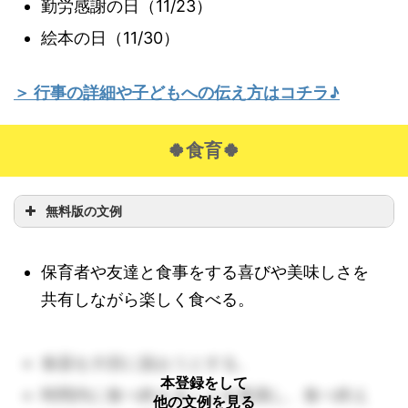
勤労感謝の日（11/23）
絵本の日（11/30）
＞ 行事の詳細や子どもへの伝え方はコチラ♪
🍀食育🍀
無料版の文例
保育者や友達と食事をする喜びや美味しさを
共有しながら楽しく食べる。
食器を大切に扱おうとする。
本登録をして
時間内に食べ終えることを意識し、食べ終え
他の文例を見る