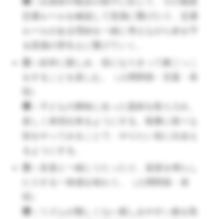
環：
出発前や散歩の様子に応じて、その都度
食べる。（健康）
交通ルールを確認して意識に繋げたり、交通
環：
何をどこに置くかを表にして貼って
ルールがある理由を一緒に考えながら命を守
おき、食べる前に確認できるようにす
る意識の芽生えに繋げていく。
る。
活：
絵本に親しみ、役になりきって劇ごっこ
をすることを楽しむ。（人間関係・言葉・表
教育（遊び）
現）
環：
子どもの興味に合った題材を取り入れ、
活：
保育者や友達と話すことを楽しみ、
楽しく表現出来るようにする。順番に様々な
自分の思いや考えを伝え、相手の気持ち
役をやってみることで、やりたい役に出会え
も聞こうとする。（言葉・表現・人間関
るようにする。
係）
活：
友達と一緒にうたったり、楽器を鳴らし
環：
子どもが思いや考えを伝えようとし
たりする一体感を味わう。（人間関係・表
ているときにはしっかりと聞き、伝える
現）
嬉しさや充実感を感じられるようにす
環：
リズムが難しくない親しみやすい曲を取