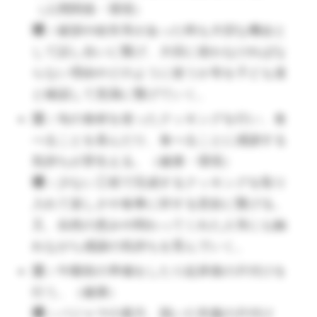
て快適に過ごせるように調節しようとす
（人間関係・環境）
る。（健康）
環：
破損や紛失等があった時も大切な機会と
環：
衣類の調節をどんなときに行うかな
して話し合いに繋げ、大切に使わなければな
ど伝え、子どもが自分で考えて行えるよ
らない理由やどのように使うか等を子ども達
うに促していく。また、汗をかいても遊
と確認して意識に繋げていく。
びが優先になってしまう子どももいるた
活：
旬の食材を使ったクッキングを行い、食
め、様子を見ながら必要に応じて声をか
べることを喜んだり、食べることに感謝する
けていく。
気持ちが芽生える。（健康・環境）
（🔺運動すると暑くなり、止まると風が冷えるそんな
環：
少ない工程で完成するクッキングを取り
季節では、子どもの温度調節もしやすいですし、保育
入れて楽しさや食事に対する意欲に繋げる。
者の言葉も刺さりやすいです。）
又、自然の恵みや関わってくれた人等にも触
活：
手洗いうがいを丁寧に行い、体調管
れながら感謝の気持ちを育んでいく。
理に気を遣おうとする。（健康）
活：
午睡前の準備をしたり起床後の片付けを
環：
手洗いうがいの大切さを改めて伝
行う。（健康）
え、子どもが行う理由まで理解して行え
環：
パジャマの着方、脱いだ衣服の片付け