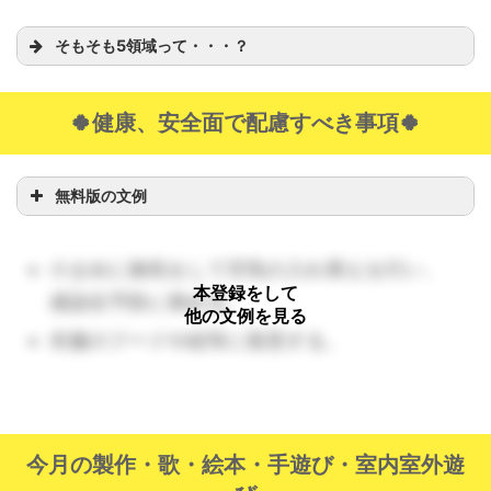
いるため、怪我のないように気をつけて
そもそも5領域って・・・？
援助していく。
（🔺ハサミなどの道具に対して、３歳児ほどの初々し
🍀健康、安全面で配慮すべき事項🍀
さはありません。慣れてきたころが怪我をします。注
意散漫になっていないか表情や動作をチェックしまし
無料版の文例
健康：
ょう。）
活：
季節の移り変わりに気付き、自然に
人間関係：
小まめに換気をして空気の入れ替えを行い、
対して興味や関心を持つ。（環境）
環境：
本登録をして
感染症予防に努める。
環：
秋の自然に気づけるよう、子どもが
他の文例を見る
見つけたものをクラスで紹介する時間な
衣服のフードや紐等に留意する。
言葉：
どを設ける。また、友達が図鑑で調べた
表現：
ことなどを伝え、興味が持てるようにし
ていく。
今月の製作・歌・絵本・手遊び・室内室外遊
（🔺「今日は寒いね」「雲が羊みたいだね」など、あ