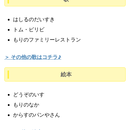
っこを歩く」等、事前にペープサートな
どを使って、何故マナーがあるかを知る
はしるのだいすき
時間を作る。
トム・ピリビ
活：
身近な自然を遊びに取り入れ、色々
もりのファミリーレストラン
なことに気付いたり、感じたりする。
（環境・言葉・表現）
＞ その他の歌はコチラ♪
環：
自由遊びのままごとの中にどんぐり
や落ち葉などを使ったり、製作活動以外
絵本
でも子どもの発想や感想を伸ばしていけ
るように素材をみんなで集めに行った
どうぞのいす
り、用意しておく。
もりのなか
からすのパンやさん