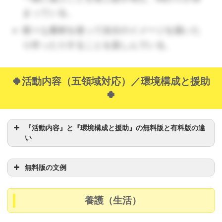
まっている。
様々な素材を使って自分のイメージを描いた
り作ったりすることを楽しんでいる。
（🔺張り切ってリーダーを取
🍀活動内容（五領域対応）／環境構成と援助
ろうとする子もいます。言うことを聞かなくてはいけ
🍀
ないような雰囲気にならないように、しっかり観察し
ましょう。）
『活動内容』と『環境構成と援助』の無料版と有料版の違
い
無料版の文例
養護（生活）