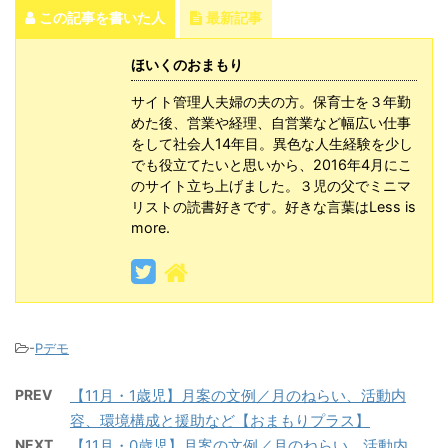
この記事を書いた人
最新記事
ほいくのおまもり
サイト管理人夫婦の夫の方。保育士を３年勤
めた後、営業や経理、自営業など幅広い仕事
をして社会人14年目。異色な人生経験を少し
でも役立てたいと思いから、2016年4月にこ
のサイト立ち上げました。３児の父でミニマ
リストの読書好きです。好きな言葉はLess is
more.
-
Pデモ
PREV
【11月・1歳児】月案の文例／月のねらい、活動内
容、環境構成と援助など【おまもりプラス】
NEXT
【11月・0歳児】月案の文例／月のねらい、活動内