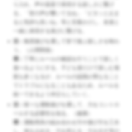
る。また、相手の話も落ち着いて聞ける
り入れ、声や楽器で表現する楽しさに繋げ
ように必要に応じて声をかけたり聞く機
る。「皆の声が響いてるね」「ピタッと止ま
会を設けたりする。
ると気持ち良いね」等と言葉かけし、友達と
（🔺相手の思いも分かってはいるけど、自分の思いも
一緒に表現する喜びに繋げる。
本登録をして
ある。こんな葛藤でいっぱいの４歳児です。一見わが
活：
集団遊びを通して皆で遊ぶ楽しさを味わ
ままかな？と思っても基本受け止めてあげましょ
他の文例を見る
う。（人間関係）
う。）
環：
丁寧にルールの確認を行うことで楽しく
活：
遊びや活動を通して様々な友達と関
遊べるようにする。子ども達だけで楽しむ場
わりを持ち、一緒にイメージを膨らませ
面も多くなるが、ルールの認識が異なること
て遊ぶ楽しさを味わう。（人間関係・表
でトラブルになることもあるため、ルールを
現）
統一できるよう仲立ちしていく。
環：
子ども達の想像の世界が盛り上がる
活：
様々な運動遊びを通して、力をコントロ
ような物を追加してそっと置いておくな
ールする必要性を知る。（健康）
ど、子ども達の楽しさに寄り添った援助
環：
運動用具の組み合わせ方や遊び方を工夫
を行う。
し、体を止める・力を抑える・力を出す等の