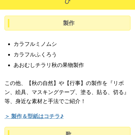
び
らゆる目線での気づきを保育者も発信することで、子
どもたちも色んな所に目を向けるようになります。）
製作
活：
思い切ってのびのびと身体を動か
し、元気に遊ぶ。（健康）
環：
保育者も率先して身体を動かし、遊
カラフルミノムシ
びを盛り上げる。子どもだけで遊びが盛
カラフルふくろう
り上がっている場合は、勢い余って危険
あおむしチラリ秋の果物製作
なことの無いよう、危険予測をしながら
子どもの動きをしっかり見守る。
この他、【秋の自然】や【行事】の製作を『リボ
活：
公共の場所でのマナーを知り、他者
ン、絵具、マスキングテープ、塗る、貼る、切る』
のことを考えて利用する。（人間関係・
等、身近な素材と手法でご紹介！
環境）
環：
当日の声掛け以前に、「電車の中で
＞ 製作＆型紙はコチラ♪
はしんどい人もいるかもしれない」「道
路を歩くときは他の人も通れるように端
歌