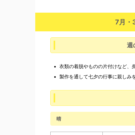
7月・
週
衣類の着脱やものの片付けなど、
製作を通して七夕の行事に親しみ
晴