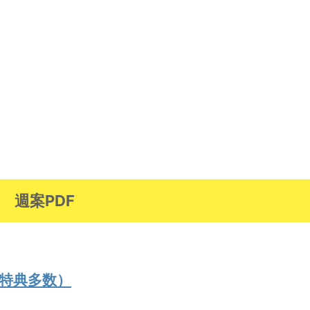
週案PDF
。
／特典多数）