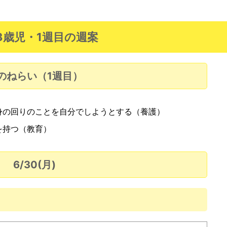
3歳児・1週目の週案
のねらい（1週目）
身の回りのことを自分でしようとする（養護）
を持つ（教育）
6/30(月)