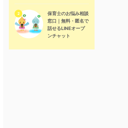
保育士のお悩み相談
2
窓口｜無料・匿名で
話せるLINEオープ
ンチャット