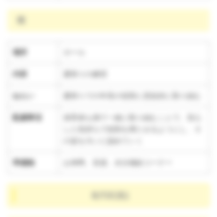
雨
場所
ホール
内容
夏祭りの練習
ねらい
夏祭りでの年長の役割に意欲的に取り組む
配慮事項
保育者も側で一緒に取り組むことで、安心
した気持ちで役割を果たせるようにし、そ
の姿を大いに認めていく
準備物
お神輿、音源、水分補給コーナー
8/13(水)