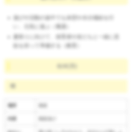
遊びや活動の途中でも休憩や水分補給を行
い、元気に遊ぶ（養護）
夏祭りに向けて、保育者や友だちと一緒に意
欲を持って準備する（教育）
8/4(月)
晴
場所
園庭
内容
園庭遊び
ねらい
夏の過ごし方がわかり、自分から行動しよ