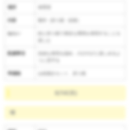
場所
保育室
内容
製作（折り紙・絵画）
ねらい
絵と折り紙で身近な環境を表現することを
楽しむ
配慮事項
自由な表現を認め、のびのびと楽しめるよ
うに見守る
準備物
お絵描きセット、折り紙
8/14(木)
晴