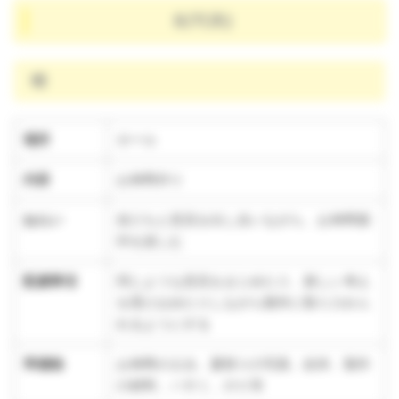
8/7(木)
晴
場所
ホール
内容
お神輿作り
ねらい
友だちと意見を出し合いながら、お神輿製
作を楽しむ
配慮事項
同じような意見をまとめたり、新しい考え
を受け止めたりしながら製作に取り入れら
れるようにする
準備物
お神輿の土台、夏祭りの写真、絵本、製作
の材料、ハサミ、のり等