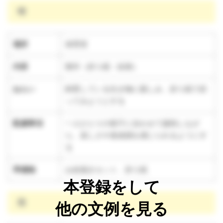
晴
場所
保育室
内容
製作（折り紙・絵画）
ねらい
飼育している生き物に親しみ、折り紙で折
ってみようとする
配慮事項
一人ひとりの様子に合わせて援助しなが
ら、楽しさや達成感を感じられるようにす
る
準備物
お絵描きセット、折り紙
本登録をして
雨
他の文例を見る