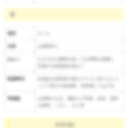
雨
場所
ホール
内容
お神輿作り
ねらい
さまざまな素材を使ってお神輿を装飾し、
完成する達成感を味わう
配慮事項
完成品を保育者や他のクラスに見てもらう
ことで喜びや達成感、充実感につなげる
準備物
お神輿の土台、夏祭りの写真、絵本、製作
の材料、ハサミ、のり等
8/8(金)