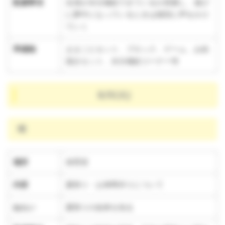
配慮事項
全員が水分補給できているか把握し、遊び
に夢中になっているときは個別に声をかけ
ていく
準備物
ままごとセット、ブロック、ゲーム、お絵
描きセット、水分補給コーナー等
8/5(火)
晴
場所
保育室
内容
夏祭り・お神輿作りについて
ねらい
夏祭りの由来を知る