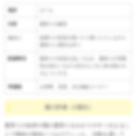
場所
ホール
内容
夏祭りの練習
ねらい
盆踊りの音楽を聴いたり踊ったりしながら
夏祭りに期待を持つ
配慮事項
夏祭りの音楽を流しておき、夏祭りの雰囲
気を味わいながら好きなときに体を動かせ
るようにする
準備物
お神輿、音源、水分補給コーナー
週の評価（2週目）
夏祭りの由来や園の夏祭りをわかりやすく伝えるこ
とで興味や期待につなげていった。活動を通して