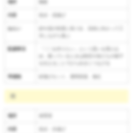
場所
園庭
内容
色水・泥遊び
ねらい
砂や泥の性質に気づき、目的に向かって工
夫しながら遊ぶ
配慮事項
「〇〇を作りたい」という思いを受け止
め、困っているときは助言や友だちの様子
を伝えることでひらめきにつなげる
準備物
砂遊びセット、透明容器、食紅
雨
場所
保育室
内容
色水・氷遊び