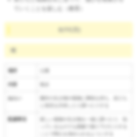
ていくことを楽しむ（教育）
8/11(月)
晴
場所
公園
内容
散歩
ねらい
園外の生き物や植物に興味を持ち、友だち
と発見を共有したり調べたりする
配慮事項
新しい植物や生き物を一緒に調べたり、知
っているものでも図鑑で掘り下げたりする
ことで関心を深められるようにする