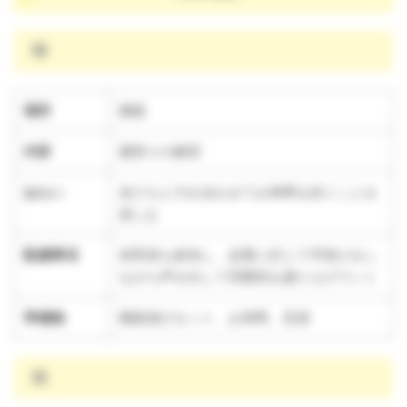
晴
場所
園庭
内容
夏祭りの練習
ねらい
友だちと力を合わせてお神輿を担ぐことを
楽しむ
配慮事項
保育者も参加し、必要に応じて手助けをし
ながら声を出して雰囲気を盛り上げていく
準備物
園庭遊びセット、お神輿、音源
雨