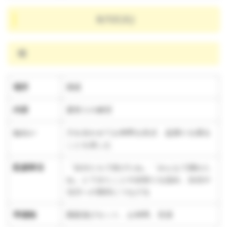
8/12(火)
晴
場所
園庭
内容
夏祭りの練習
ねらい
力を合わせてお神輿を担ぎ、盆踊りを踊る
ことを楽しむ
配慮事項
「自分たちで担げたね」「みんなで踊れた
ね」とできたことや頑張りを認め、自信や
当日への期待につなげる
準備物
園庭遊びセット、お神輿、音源