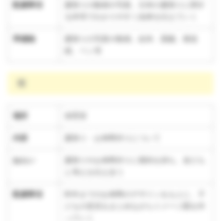
配慮事項
夏祭りの動画や写真、日本の夏祭りに関す
る本等でわかりやすく由来を伝えていく
準備物
夏祭りの写真や動画、絵本、図鑑、模造
紙、ペン等
雨
場所
保育室
内容
夏祭り・お神輿作りについて
ねらい
夏祭りやお神輿作りに期待を持ち、友だち
と考えを伝え合う
配慮事項
昨年までのお神輿のデザインをもとに、子
どもの意見をまとめながらイメージ図を作
っていく