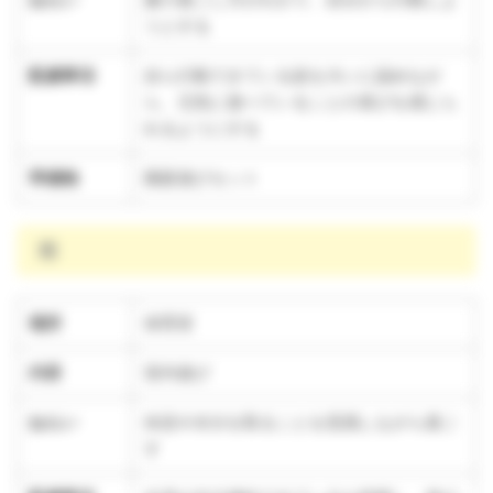
うとする
配慮事項
自ら行動できている姿を大いに認めなが
ら、元気に遊べていることの喜びを感じら
れるようにする
準備物
園庭遊びセット
雨
場所
保育室
内容
室内遊び
ねらい
休息や水分を取ることを意識しながら過ご
す