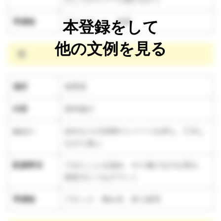
準備物
プールセット、音源
本登録をして
他の文例を見る
雨
場所
保育室
内容
室内遊び
ねらい
自分なりの目標やイメージを持ち、工夫し
ながら遊ぶ
配慮事項
できたことを認め、やり遂げる力を育み、
創造力につなげていく
準備物
ブロック、積み木、折り紙等