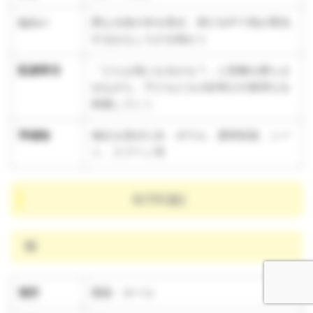
ねらい
異なる色の氷を混ぜ、溶ける中で色が変化
するおもしろさを味わう
配慮事項
「どんな色になるかな？」と想像を膨らま
せながら、子どもたちの好奇心や探求心を
刺激していく
準備物
食紅を混ぜた氷、ボウル、透明容器、シー
ト、スプーン等
8/15(金)
晴
場所
園庭・ホール