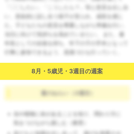
「〇〇したい」「こうしたら？」等と意見を出し合
い、意欲的に話し合う様子が見られ、成長を感じ
た。子どもたちの意見を尊重しながら準備を行い、
当日に向けて気持ちを高めていきたい。 また、最
年長としての自覚を持ち、年下の子の手本となって
行事に参加できるよう、意識づけも行っていく。
8月・5歳児・3週目の週案
週のねらい（3週目）
虫や植物に命があることを知り、関わり方に
気をつけながら親しむ（教育）
友だちと知識を出し合って、遊びを発展させ