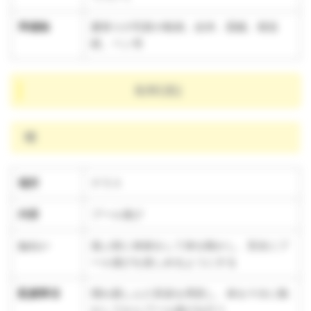
準備物
夏祭りの写真や動画、絵本、図鑑、模造
紙、ペン等
8/6(水)
晴
場所
テラス
内容
プール遊び
ねらい
遊ぶ前に体操をして体を動かし、安全にプ
ール遊びを楽しめるようにする
配慮事項
慣れ親しんだ音楽を用意し、体を十分に動
かしてからプール遊びを行う