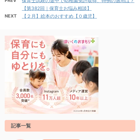
PREV
保育士試験の途中で幼稚園免許取得、特例の適用は？
【第382回｜保育士お悩み相談】
NEXT
【２月】絵本のおすすめ【０歳児】
記事一覧