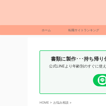
ホーム
転職サイトランキング
書類に製作･･･持ち帰
公式LINEより年齢別のすぐに使
HOME
>
お悩み相談
>