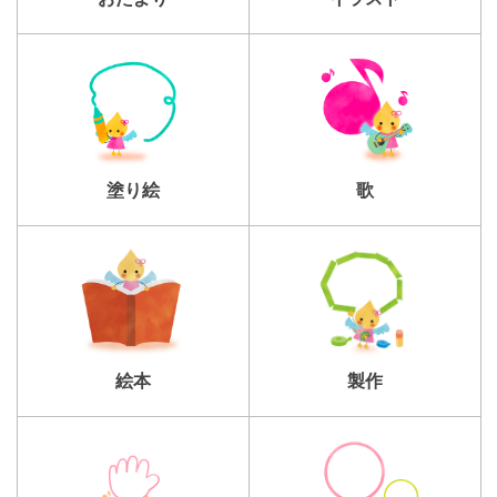
塗り絵
歌
製作
絵本