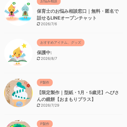
お悩み相談
保育士のお悩み相談窓口｜無料・匿名で
話せるLINEオープンチャット
2026/7/6
おすすめアイテム、グッズ
保護中:
2026/8/7
P製作
【限定製作｜型紙・1月・5歳児】へびさ
んの鏡餅【おまもりプラス】
2026/7/29
P製作