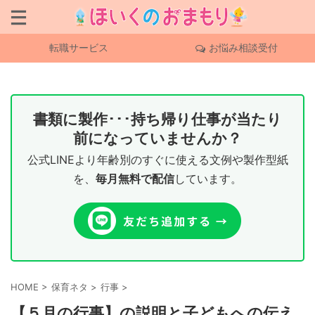
転職サービス
お悩み相談受付
書類に製作･･･持ち帰り仕事が当たり
前になっていませんか？
公式LINEより年齢別のすぐに使える文例や製作型紙
を、
毎月無料で配信
しています。
HOME
>
保育ネタ
>
行事
>
【５月の行事】の説明と子どもへの伝え