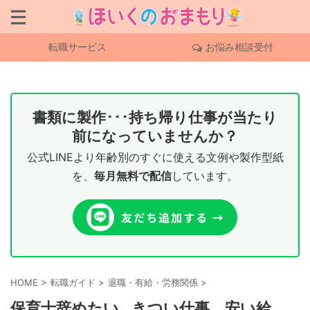
転職サービス
お悩み相談受付
書類に製作･･･持ち帰り仕事が当たり
前になっていませんか？
公式LINEより年齢別のすぐに使える文例や製作型紙
を、
毎月無料で配信
しています。
HOME
>
転職ガイド
>
退職・有給・労務関係
>
保育士辞めたい…きつい仕事、安い給