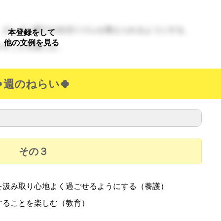
、少しずつ園での生活リズムを整えられるようにする。
本登録をして
他の文例を見る
かすことを楽しむ。
🍀週のねらい🍀
その３
を汲み取り心地よく過ごせるようにする（養護）
することを楽しむ（教育）