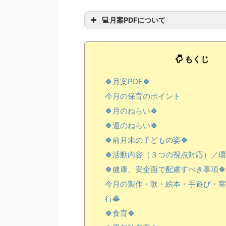
読むことができない完全オリジナル
💻月案PDFについて
もくじ
🍀月案PDF🍀
今月の保育のポイント
🍀月のねらい🍀
🍀週のねらい🍀
🍀前月末の子どもの姿🍀
🍀活動内容（３つの視点対応）／環
🍀健康、安全面で配慮すべき事項🍀
今月の製作・歌・絵本・手遊び・室
行事
この
🍀食育🍀