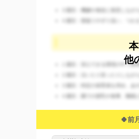
３週目：機嫌や食欲に留意しなが
４週目：寝返りやずり這い、つか
本
他
１週目：安心できる環境の中で食
２週目：泣いたり笑ったりしなが
３週目：特定の保育者を求め、あ
４週目：園での授乳や食事、睡眠
🍀前