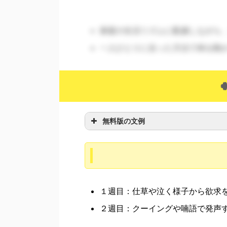
家庭の生活リズムに配慮しながら
一人ひとりに合った方法で体を動
無料版の文例
１週目：仕草や泣く様子から欲求
２週目：クーイングや喃語で発声