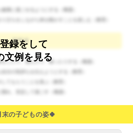
ら健康に過ごせるようにする（養護）
まり立ちをしながら体を動かすことを楽しむ（教育）
その４
登録をして
の文例を見る
事をしたり、遊んだり、眠ったりする（養護）
ら自分の気持ちを伝えようとする（教育）
やしてもらうことを喜ぶ（教育）
に慣れ、安定して過ごす（養護）
月末の子どもの姿🍀