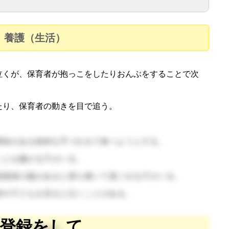
養護（生活）
泣くが、保育者が抱っこをしたりおんぶをすることで次
たり、保育者の動きを目で追う。
（🔺
す。初めての環境に慣れるまで、不安から食べない子どももい
興味がある食材を手づかみで食べようとする。
ことを嫌がる子がいる。
保護者の服があると落ち着いて過ごせる子がいる。
者や子どもを見ると泣くことがある。
（🔺喋らない０歳児の気持
ことが大切です。目の動かし方、仕草など観察しておきましょ
登録をして