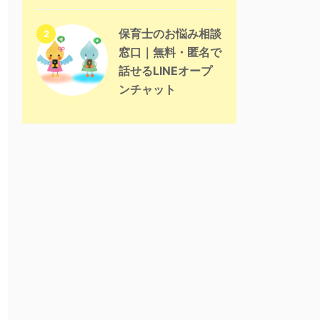
保育士のお悩み相談
2
窓口｜無料・匿名で
話せるLINEオープ
ンチャット