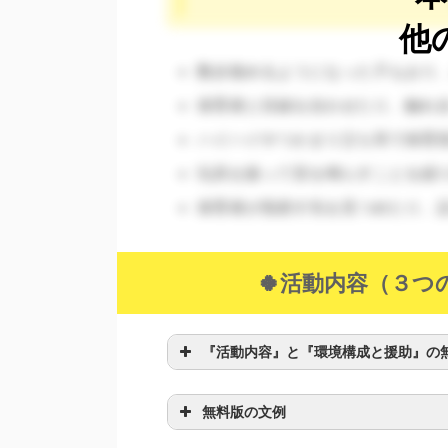
う。)
他
数歩進めるようになった子もおり
保育者と目線を合わせたり、触れ
ハイハイやつかまり立ち等で保育
玩具を振って音を鳴らすことを繰
保育者が指差す先を見つめたり、
す。口は１番感触が分かるところで、大
窒息しない物を置いておきましょう。)
🍀活動内容（３つ
『活動内容』と『環境構成と援助』の
無料版の文例
どもによって立つ、歩く、ハイハイする
に従って環境を整えていきましょう。)