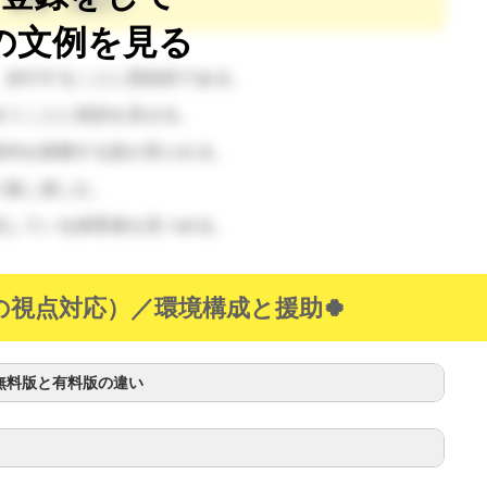
教育（遊び）
の文例を見る
、歩行することに意欲的である。
合うことに笑顔を見せる。
室内を探索する姿が見られる。
り返し楽しむ。
話している保育者を見つめる。
（🔺触覚は頭から順に指先に向かって発達しま
切な情報源です。トイレットペーパーの芯を通らないサイズの
の視点対応）／環境構成と援助🍀
無料版と有料版の違い
（🔺子
力が本当に変わってきます。子どもの今やろうとしている方向