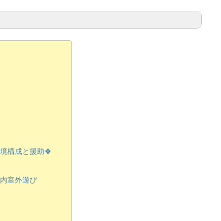
境構成と援助🍀
内室外遊び
ページでしか読むことができない完全オリジナル