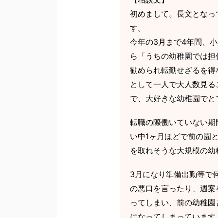
初めまして。長文となっ
す。
今年の3月まで4年間、
ら「うちの幼稚園では担
勧められ転勤せざるを得
として一人で大人数見る
で、大好きな幼稚園でと
転職の際働いていない期
い中1ヶ月ほどで前の園
を取れそうな大規模の幼
3月になり準備出勤等で
の悪口を言ったり、週案
ってしまい、前の幼稚園
になってしまっています