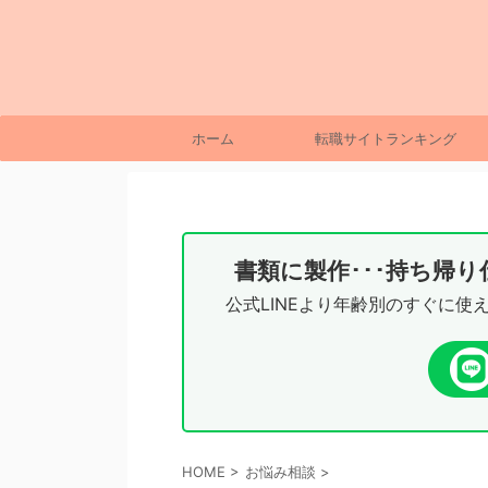
ホーム
転職サイトランキング
書類に製作･･･持ち帰
公式LINEより年齢別のすぐに使
HOME
>
お悩み相談
>