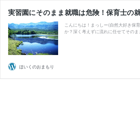
実習園にそのまま就職は危険！保育士の
こんにちは！まっしー(自然大好き保
か？深く考えずに流れに任せてそのま
ほいくのおまもり