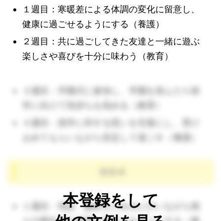
１週目：寒暖差による体調の変化に留意し、
健康に過ごせるようにする（養護）
２週目：共に過ごしてきた友達と一緒に遊ぶ
楽しさや喜びを十分に味わう（教育）
３週目：卒園式に参加し、卒園を喜んだり就
学に向けて気持ちを高める（教育）
４週目：就学に対する思いを言葉にし、受け
止めてもらいながら安定して過ごす（養護）
その４
本登録をして
１週目：視診、触診を小まめに行いながら残
りの園生活を健康に過ごせるようにする（養