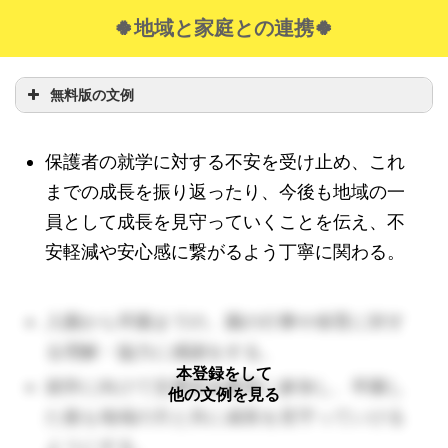
🍀地域と家庭との連携🍀
無料版の文例
保護者の就学に対する不安を受け止め、これ
までの成長を振り返ったり、今後も地域の一
員として成長を見守っていくことを伝え、不
安軽減や安心感に繋がるよう丁寧に関わる。
入園から卒園までの、園の行事や保育に対す
る理解・協力に感謝をする。
本登録をして
就学に向けて交通安全教室に参加し、卒園し
他の文例を見る
た後も地域の方と共に成長を見守っていける
ようにする。