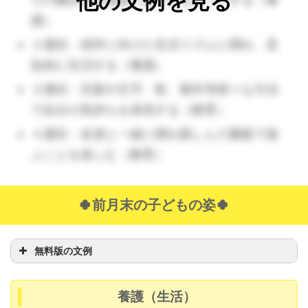
他の文例を見る
護）
２週目：就学に向けた生活リズムに慣れ、意
欲的に生活する（養護）
３週目：言葉や文字、歌、製作等様々な方法
で自分の気持ちを表現する（教育）
４週目：友達と一緒に慣れ親しんだ園庭で遊
ぶことを楽しむ（教育）
🍀前月末の子どもの姿🍀
無料版の文例
養護（生活）