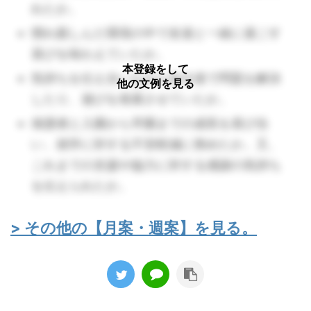
れたか。
慣れ親しんだ環境の中で友達と一緒に過ごす
喜びを味わえていたか。
本登録をして
気持ちを伝え合いながら自分達で問題を解決
他の文例を見る
したり、遊びを発展させていたか。
保護者と入園から卒園までの成長を喜び合
い、就学に対する不安軽減に努めたか。又、
これまでの支援や協力に対する感謝の気持ち
を伝えられたか。
> その他の【月案・週案】を見る。