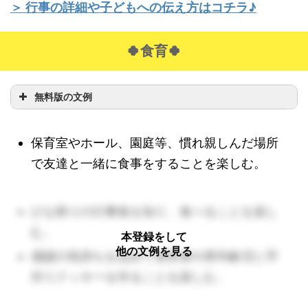
＞ 行事の詳細や子どもへの伝え方はコチラ♪
🍀食育🍀
無料版の文例
保育室やホール、園庭等、慣れ親しんだ場所
で友達と一緒に食事をすることを楽しむ。
ひな祭りの行事食を知り、食べることを楽し
む。
本登録をして
他の文例を見る
感謝の気持ちを込めて保育者や異年齢児に手
作りクッキーを作ることを楽しむ。