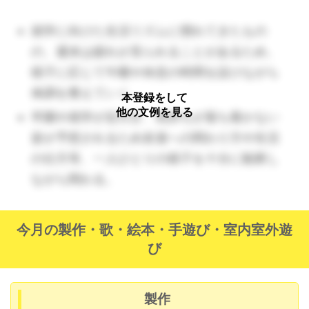
人間関係：
にする。準備の意見を出し合う姿や話を
就学に向けた生活リズムに慣れてきたもの
環境：
聞く姿、当日の年下の子どもにやさしく
の、週末は疲れが見られることがあるため、
接する姿等、子どもそれぞれの姿を認め
様子に応じて午睡や休息の時間を設けながら
る。
言葉：
体調を整えていく。
本登録をして
活：
春へ移り変わる自然の気候や変化に
表現：
他の文例を見る
卒園や就学が近付き、気持ちが落ち着かない
気付く。（環境）
姿が予想されるため友達への関わり方や生活
環：
戸外で植物のつぼみ、カエルの卵な
の仕方等、一人ひとりの様子を十分に観察し
どを触れ、見つけた草花を部屋に飾るな
ながら関わる。
どして春の訪れを感じられるようにす
る。
今月の製作・歌・絵本・手遊び・室内室外遊
活：
自分の手や等身大の絵を描き、成長
び
の変化に気付く。（健康）
環：
入園時に比べて大きくなったことを
話し、成長を感じられるようにする。
製作