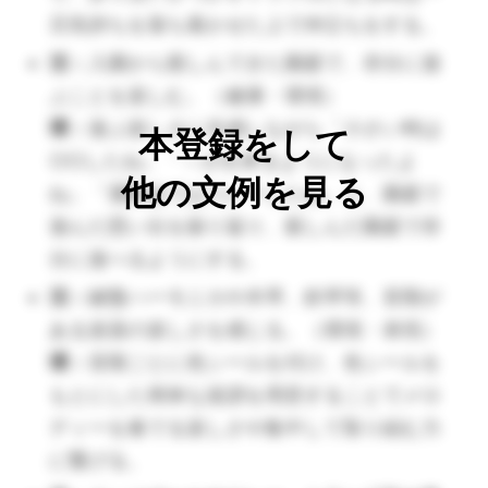
に、子どもに話をしていく。
旦気持ちを落ち着かせた上で仲立ちをする。
活：
入園から親しんできた園庭で、存分に遊
教育（遊び）
ぶことを楽しむ。（健康・環境）
環：
遊ぶ楽しさに共感しながら「小さい時は
本登録をして
活：
遊びや活動の中で良いことや悪いこ
○○したね」「～が出来るようになったよ
他の文例を見る
とを自分で判断しながら、安全に気をつ
ね」「運動会ではリレーしたね」と、園庭で
けて楽しく遊ぶ。（人間関係・健康）
遊んだ思い出を振り返り、親しんだ園庭で存
環：
子どもが困った時のタイミングで考
分に遊べるようにする。
える時間をつくり、問題→解決の流れを
活：
鍵盤ハーモニカや木琴、鉄琴等、音階が
つくることで考える力を徐々に養えるよ
ある楽器の楽しさを感じる。（環境・表現）
うにしていく。
環：
音階ごとに色シールを付け、色シールを
（🔺善悪の判断がついていない子には、紙に書きだし
もとにした簡単な楽譜を用意することでメロ
て伝えると効果があることも。）
ディーを奏でる楽しさや集中して取り組む力
に繋げる。
活：
数字や文字に興味を持ち遊びの中で