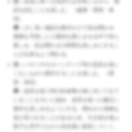
環：
子ども自身が自ら見通しが持てるよ
活：
友達と様々な気持ちを共有しながら、物
う、見やすい場所に1日のスケジュール、
語を読むことを楽しむ。（健康・環境・表
時計を置いておく。
現）
環：
（🔺時計は大きなもの、見やすいもの、その横に活動
少し長い物語を数日かけて読み聞かせ、
展開を予想したり期待を膨らませる中で本に
の時間が分かるように、あらかじめセットしてある時
親しみ、読み聞かせの時間を楽しみにするこ
計があるとベストです。）
とが出来るよう関わる。
活：
身近な人へ感謝の気持ちを持ち、言
活：
葉で感謝を伝える。（言葉）
ハサミやセロハンテープ等の道具を使い
こなしながら製作することを楽しむ。（環
環：
身近な人やお世話になった人へ感謝
境・表現）
の気持ちを伝える大切さを子どもがわか
環：
るように説明し、感謝の気持ちを持てる
道具を使う時の約束事が身に付いてきて
いることを大いに認め、道具を使った幅広い
ようにする。
製作を楽しめるようにする。慣れから危険な
（🔺感謝の気持ちを形で教えるのではなく、「こんな
姿が見られることがあるため、引き続き遊ぶ
ことがあったね」「こんな風に助けてくれたね」と具
様子を見守りながら安全面に留意していく。
体的なエピソードで語りかけることで、子どもの心を