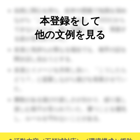
通しが立つように、常に先のことを考えられる環境を
自然に関心を持ち、絵本や図鑑で知識を深め
置いておきましょう。１日のスケジュールや天気な
本登録をして
ながら「ここだと氷になるよ」「○○だから
ど。）
できないんだよ」等と言葉にしたり、実践す
他の文例を見る
る姿が見られていた。
友達と気持ちが異なる場合でも、相手の話を
聞き話し合おうとする。
友達とイメージを共有し合い、「こうしたら
どう？」と提案しながら遊びを発展させてい
た。
勝敗がある遊びの楽しさが分かり、繰り返し
楽しむ様子が見られていた。勝つことを優先
し、ルールを守れないことがある。
（🔺お店屋さんは自由遊びから盛り上がる要素