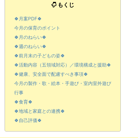
もくじ
🍀月案PDF🍀
今月の保育のポイント
🍀月のねらい🍀
🍀週のねらい🍀
🍀前月末の子どもの姿🍀
🍀活動内容（五領域対応）／環境構成と援助🍀
🍀健康、安全面で配慮すべき事項🍀
今月の製作・歌・絵本・手遊び・室内室外遊び
行事
🍀食育🍀
🍀地域と家庭との連携🍀
🍀自己評価🍀