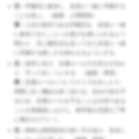
ゆっくり話せる場所を用意するなど、環
活：
卒園式に参加し、友達と一緒に卒園する
境を整える。
ことを喜ぶ。（健康・人間関係）
（🔺「～ここまで引き上げなくてはいけない」そんな
環：
人生の節目である卒園式を、友達と一緒
に参加できたことへの喜びを感じられるよう
プレッシャーは要りません。子どもによって成長は
関わり、共に園生活を送ってきた友達と一緒
様々です。）
に卒園する嬉しさを味わえるようにする。
活：
保育室の掃除、整理をして部屋を引
き継ぐ準備をする。（健康）
活：
就学に向け、交通ルールの大切さが分か
環：
床の雑巾がけや窓、棚拭き等、子ど
り、守って歩こうとする。（健康・環境）
もたちで分担し、保育室の掃除ができる
環：
交通ルールについてクイズを出したり、
ようにどこを掃除するかを決める。綺麗
実際に歩く機会を多く設ける。自分の命を守
にすることで今までの感謝の気持ちをも
るため、交通ルールを守ることは大切である
つ意味があることを伝える。
ことを再確認しながら、就学後を見据え丁寧
に働きかけていく。
活：
就学へ向け１日の予定に従い、自分
の生活や身の回りのことを自信をもって
活：
簡単な調理器具の使い方を知り、安全に