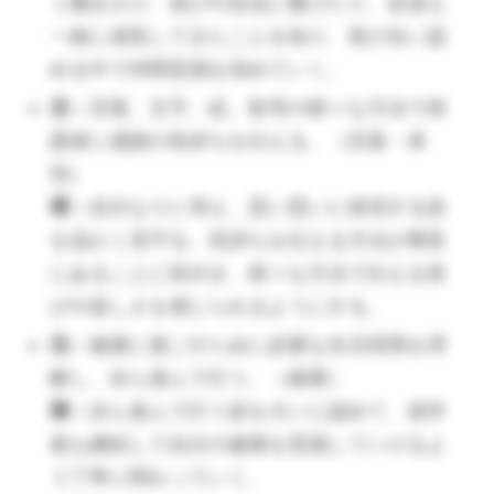
環：
服の綺麗な畳み方や置き方など改め
う働きかけ、喜びや自信に繋げたり、友達も
て確認し、子どもが自分で行えるように
一緒に成長してきたことを知り、喜び合い認
する。
める中で仲間意識を深めていく。
活：
異年齢児に対して優しく触れ合い、
活：
言葉、文字、絵、歌等の様々な方法で保
年長としての自覚を持つ。（人間関係）
護者に感謝の気持ちを伝える。（言葉・表
環：
異年齢児と関わる機会を設け、年下
現）
の子に対して優しい気持ちや態度が持て
環：
自分なりに考え、思い思いに表現する姿
るよう援助していく。
を温かく見守る。気持ちを伝える方法が豊富
にあることに気付き、様々な方法で伝える喜
（🔺下の子とやさしく関わることで、自分を大切にす
びや楽しさを感じられるようにする。
る力も育まれます。）
活：
健康に過ごすために必要な生活習慣を理
活：
自分の思いや考えを言葉で相手に伝
解し、自ら進んで行う。（健康）
え、お互いの気持ちを認め合いながら心
環：
自ら進んで行う姿を大いに認めて、就学
地よく過ごす。（言葉）
後も継続して自分の健康を意識していけるよ
環：
子どもがお互いに言葉で気持ちを表
う丁寧に関わっていく。
現できるよう、個別で話をしたり友達と