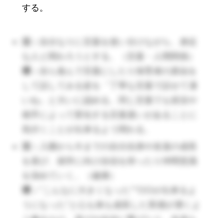
（🔺冬の寒い季節（白）から、生命力逞しい若葉
する。
（緑）が出て、美しい桃の花（ピンク）が咲くような
立派な女性になるようの願いが色にこめられていま
活：
自分なりに言葉を使い分けながら、身近
す。）
な人と関わろうとする。（言葉・人間関係）
環：
自ら進んで言葉にしたり保育者の真似を
活：
花の芽が出たり気候の暖かくなって
して話してみる姿を「丁寧な言葉で話せて凄
いく変化に気づき、春の訪れを感じる。
いね」と大いに認める。同じ言葉でも状況や
（環境）
相手によって変化する言葉遣いがあることに
環：
「今日は暖かいね」「花の芽が出た
気付くことが出来るよう関わる。
ね」など子どもの気づきに繋がるよう
活：
入園から今までの自分自身や友達の成長
に、必要に応じて声をかけていく。
を喜び、就学に向け自信を持ったり仲間意識
活：
気候に応じて自分で衣類を着脱し、
を深めていく。（健康）
衣服の整頓・管理まで丁寧に行う。（健
環：
“こんなに大きくなった”“○○が出来るよ
康）
うになった”と心も体も成長した実感が湧くよ