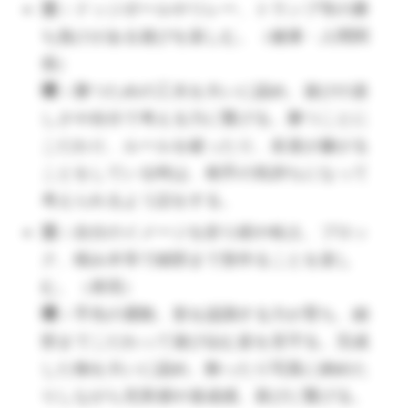
楽しく学ぶことで、進学への意欲を高め
活：
ドッジボールやリレー、トランプ等の勝
る。（環境）
ち負けがある遊びを楽しむ。（健康・人間関
環：
数字や文字に触れる遊びを準備し、
係）
本登録をして
友達とゆっくり遊べるように準備してお
環：
勝つための工夫を大いに認め、遊びの楽
く。簡単な計算や時計の読み方などを学
しさや自分で考える力に繋げる。勝つことに
他の文例を見る
べる場を設けることで学習意欲を高め、
こだわり、ルールを破ったり、友達が嫌がる
学校へ行く期待感を持てるようにする。
ことをしている時は、相手の気持ちになって
（🔺「小学校ってどんなところかなぁ？」「どんなこ
考えられるよう話をする。
としたいかな？」と子どもたちが想像を膨らませるよ
活：
自分のイメージを折り紙や粘土、ブロッ
うに話すのがポイントになります。）
ク、積み木等で細部まで形作ることを楽し
活：
自分の想像力を広げ自由に表現しな
む。（表現）
がら、友達と一緒に遊びを進めていく。
環：
手先の運動、形を認識する力が育ち、細
（表現）
部までこだわって遊び込む姿を見守る。完成
環：
過程でそれぞれの想像力の発揮がで
した物を大いに認め、飾ったり写真に納めた
きるよう、個性を励まし合ったり認め合
りしながら充実感や達成感、喜びに繋げる。