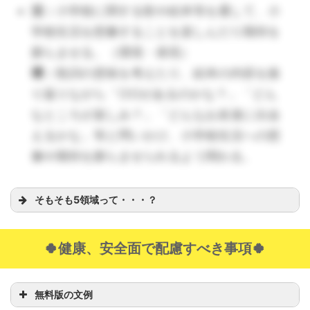
活：
小学校に関する歌や絵本等を通して、小
刺激します。）
学校生活を想像することを楽しんだり期待を
活：
得意な活動や好きな遊びを思いっき
膨らませる。（環境・表現）
り楽しみ、自信を持って生活する。（健
環：
歌詞の意味を考えたり、絵本の内容を振
康・人間関係）
り返りながら「○○があるのかな？」「どん
環：
子どもが自信をしっかり持って活動
なところが楽しみ？」「どんなお友達に出会
できるよう、時に甘えたい気持ちを受け
えるかな」等と問いかけ、小学校生活への想
入れたり、時に困った時にそっと手伝う
像や期待を膨らませられるよう関わる。
など、安心できる存在としていられるよ
う努める。
そもそも5領域って・・・？
活：
お別れ遠足などを通して、近づく卒
園を感じ、異年齢や友達との関わりを楽
しむ。（人間関係）
🍀健康、安全面で配慮すべき事項🍀
環：
事前に行きたいところやしたいこ
と、必要なものを子どもたちと話し合
無料版の文例
健康：
い、子ども主体での取り組みになるよう