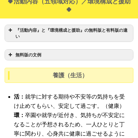
🍀活動内容（五領域対応）／環境構成と援助
の一つです。保育者も参加し、より本格的なのれんや
🍀
屋台を作ってみましょう。）
『活動内容』と『環境構成と援助』の無料版と有料版の違
い
無料版の文例
養護（生活）
活：
活：
就学に対する期待や不安等の気持ちを受
活：
け止めてもらい、安定して過ごす。（健康）
環：
環：
卒園や就学が近付き、気持ちが不安定に
環：
なることが予想されるため、一人ひとりと丁
寧に関わり、心身共に健康に過ごせるように