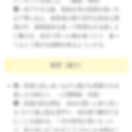
行う。（健康・環境）
クッキングを楽しむ。（健康・環境）
環：
遊びと生活のメリハリがつけられる
環：
包丁やまな板、型抜き等の役割や使い方
よう、予定を確認し意識ができるように
を丁寧に伝え、保育者が側で見守る安全な環
する。次の環境への期待や不安感など、
境の中、調理器具を使って料理をする楽しさ
子ども一人ひとりの気持ちを受け止め、
に繋げる。自分で作った物を食べたり、食べ
認め、自信をもって卒園を迎えられるよ
てもらう喜びを経験出来るようにする。
うにする。
活：
卒園式や話をしている時は静かにす
教育（遊び）
ること等、TPOに応じた振る舞いをする
（健康・人間関係）
活：
友達と話し合いながら遊びを発展させる
環：
「自分で気づき、自分なりに考えて
楽しさを味わう。（人間関係・言葉）
過ごすことが大事」を投げかける。正解
環：
友達の話を聞き、自分の思いと折り合い
の行動をとらなければいけないプレッシ
をつけて遊ぶ姿を見守り、自分達で解決でき
ャーを感じないように配慮し尚且つ、場
たことを認める。一方の意見が強くなった
の状況や周りのことを気にできるよう
り、折り合いがつかずトラブルになる時は一