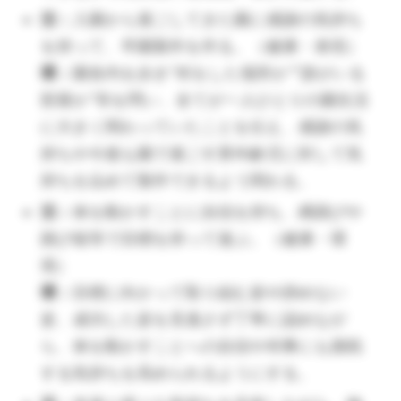
う時間を挟み、達成感がより深まるよう
活：
入園から過ごしてきた園に感謝の気持ち
に支援をしていく。
を持って、卒園製作を作る。（健康・表現）
活：
卒園式の歌を心を込めて歌い、楽し
環：
園舎内を歩き“何をした場所か”“誰がいる
さやその心地よさを感じる。（表現）
部屋か”等を問い、全てが一人ひとりの園生活
環：
歌を歌う心地よさを感じたり気持ち
に大きく関わっていたことを伝え、感謝の気
を自由に表現する楽しさを味わえるよ
持ちや今後も園で過ごす異年齢児に対して気
う、見守りや子どもの表現を認めてい
持ちを込めて製作できるよう関わる。
く。
活：
体を動かすことに自信を持ち、縄跳びや
（🔺自分の保護者が見に来ると分かると途端に頑張り
跳び箱等で目標を持って遊ぶ。（健康・環
だす子もいます。誰のために何のために頑張るのか、
境）
理由をつけましょう。）
環：
目標に向かって取り組む姿や諦めない
姿、成功した姿を見逃さず丁寧に認めなが
活：
見通しを持って行動するために、時
ら、体を動かすことへの自信や何事にも挑戦
計を見て行動したり必要なものを自ら準
する気持ちを高められるようにする。
備したりする。（人間関係・健康）