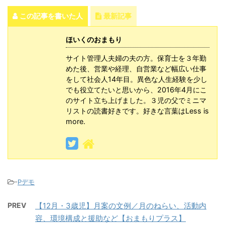
この記事を書いた人
最新記事
ほいくのおまもり
サイト管理人夫婦の夫の方。保育士を３年勤
めた後、営業や経理、自営業など幅広い仕事
をして社会人14年目。異色な人生経験を少し
でも役立てたいと思いから、2016年4月にこ
のサイト立ち上げました。３児の父でミニマ
リストの読書好きです。好きな言葉はLess is
more.
-
Pデモ
PREV
【12月・3歳児】月案の文例／月のねらい、活動内
容、環境構成と援助など【おまもりプラス】